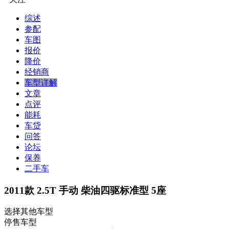
综述
参配
车图
报价
降价
经销商
车型详解
文章
点评
能耗
车贷
问答
论坛
保养
二手车
2011款 2.5T 手动 柴油四驱标准型 5座
选择其他车型
停售车型