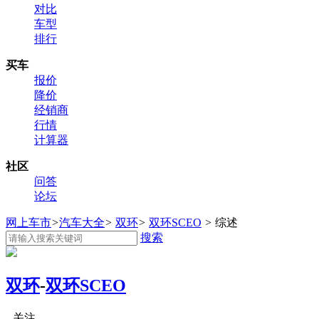
对比
车型
排行
买车
报价
降价
经销商
行情
计算器
社区
问答
论坛
网上车市
>
汽车大全
>
双环
>
双环SCEO
>
综述
搜索
双环
-
双环SCEO
关注