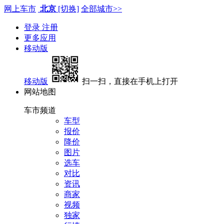
网上车市
北京
[切换]
全部城市>>
登录
注册
更多应用
移动版
移动版
扫一扫，直接在手机上打开
网站地图
车市频道
车型
报价
降价
图片
选车
对比
资讯
商家
视频
独家