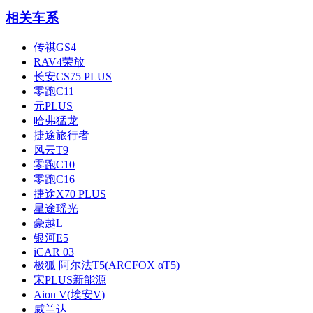
相关车系
传祺GS4
RAV4荣放
长安CS75 PLUS
零跑C11
元PLUS
哈弗猛龙
捷途旅行者
风云T9
零跑C10
零跑C16
捷途X70 PLUS
星途瑶光
豪越L
银河E5
iCAR 03
极狐 阿尔法T5(ARCFOX αT5)
宋PLUS新能源
Aion V(埃安V)
威兰达