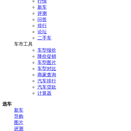
行情
新车
评测
问答
排行
论坛
二手车
车市工具
车型报价
降价促销
车型图片
车型对比
商家查询
汽车排行
汽车贷款
计算器
选车
新车
导购
图片
评测