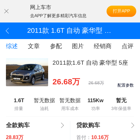
网上车市
打开APP
去APP了解更多精彩汽车信息
2011款 1.6T 自动 豪华型 5座
综述
文章
参配
图片
经销商
点评
2011款1.6T 自动 豪华型 5座
26.68万
26.68万
配置参数
1.6T
暂无数据
暂无数据
115Kw
暂无
排量
油耗
用车成本
功率
3年保值率
全款购车
贷款购车
28.83万
首付：
10.16万