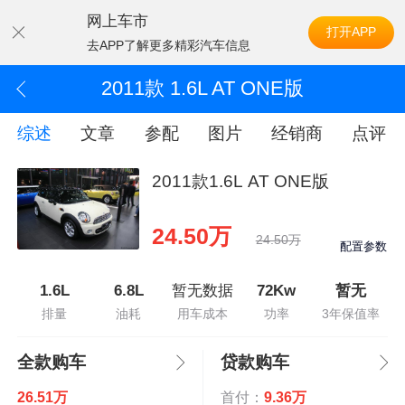
网上车市
打开APP
去APP了解更多精彩汽车信息
2011款 1.6L AT ONE版
综述
文章
参配
图片
经销商
点评
2011款1.6L AT ONE版
24.50万
24.50万
配置参数
1.6L
6.8L
暂无数据
72Kw
暂无
排量
油耗
用车成本
功率
3年保值率
全款购车
贷款购车
26.51万
首付：
9.36万