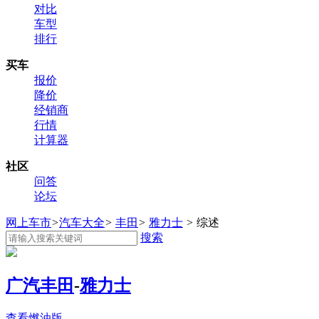
对比
车型
排行
买车
报价
降价
经销商
行情
计算器
社区
问答
论坛
网上车市
>
汽车大全
>
丰田
>
雅力士
>
综述
搜索
广汽丰田
-
雅力士
查看燃油版