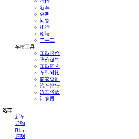
行情
新车
评测
问答
排行
论坛
二手车
车市工具
车型报价
降价促销
车型图片
车型对比
商家查询
汽车排行
汽车贷款
计算器
选车
新车
导购
图片
评测