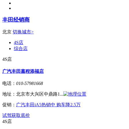
丰田经销商
北京
切换城市>
4S店
综合店
4S店
广汽丰田嘉程添福店
电话：
010-57981668
地址：
北京市大兴区中鼎路1...
促销：
广汽丰田iA5热销中 购车降2.5万
试驾
获取底价
4S店