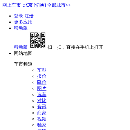
网上车市
北京
[切换]
全部城市>>
登录
注册
更多应用
移动版
移动版
扫一扫，直接在手机上打开
网站地图
车市频道
车型
报价
降价
图片
选车
对比
资讯
商家
视频
独家