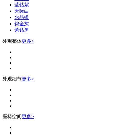
莹钻紫
天际白
水晶银
钨金灰
紫钻黑
外观整体
更多>
外观细节
更多>
座椅空间
更多>