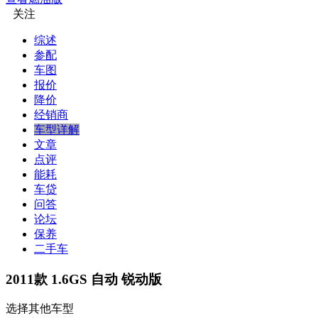
关注
综述
参配
车图
报价
降价
经销商
车型详解
文章
点评
能耗
车贷
问答
论坛
保养
二手车
2011款 1.6GS 自动 锐动版
选择其他车型