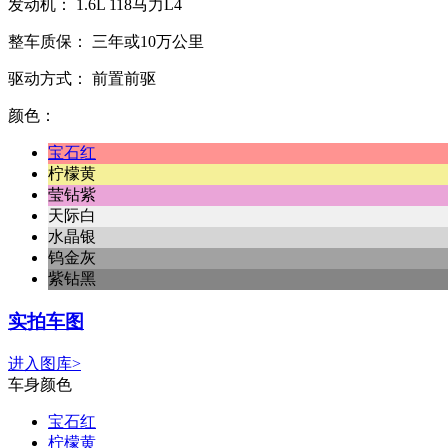
发动机：
1.6L
118马力L4
整车质保：
三年或10万公里
驱动方式：
前置前驱
颜色：
宝石红
柠檬黄
莹钻紫
天际白
水晶银
钨金灰
紫钻黑
实拍车图
进入图库>
车身颜色
宝石红
柠檬黄