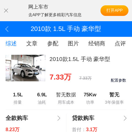
网上车市
打开APP
去APP了解更多精彩汽车信息
2010款 1.5L 手动 豪华型
综述
文章
参配
图片
经销商
点评
2010款1.5L 手动 豪华型
7.33万
7.33万
配置参数
1.5L
6.9L
暂无数据
75Kw
暂无
排量
油耗
用车成本
功率
3年保值率
全款购车
贷款购车
8.23万
首付：
3.1万