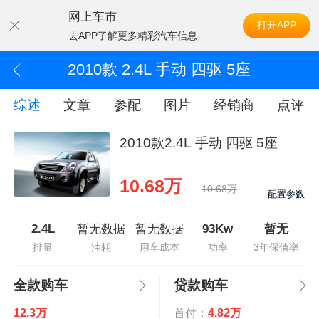
网上车市
打开APP
去APP了解更多精彩汽车信息
2010款 2.4L 手动 四驱 5座
综述
文章
参配
图片
经销商
点评
2010款2.4L 手动 四驱 5座
10.68万
10.68万
配置参数
2.4L
暂无数据
暂无数据
93Kw
暂无
排量
油耗
用车成本
功率
3年保值率
全款购车
贷款购车
12.3万
首付：
4.82万