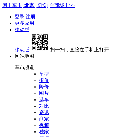
网上车市
北京
[切换]
全部城市>>
登录
注册
更多应用
移动版
移动版
扫一扫，直接在手机上打开
网站地图
车市频道
车型
报价
降价
图片
选车
对比
资讯
商家
视频
独家