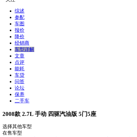
综述
参配
车图
报价
降价
经销商
车型详解
文章
点评
能耗
车贷
问答
论坛
保养
二手车
2008款 2.7L 手动 四驱汽油版 5门5座
选择其他车型
在售车型