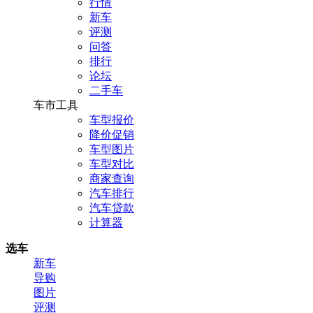
行情
新车
评测
问答
排行
论坛
二手车
车市工具
车型报价
降价促销
车型图片
车型对比
商家查询
汽车排行
汽车贷款
计算器
选车
新车
导购
图片
评测