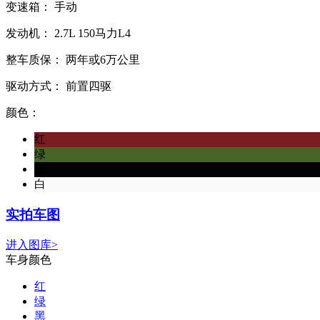
变速箱：
手动
发动机：
2.7L
150马力L4
整车质保：
两年或6万公里
驱动方式：
前置四驱
颜色：
红
绿
黑
白
实拍车图
进入图库>
车身颜色
红
绿
黑