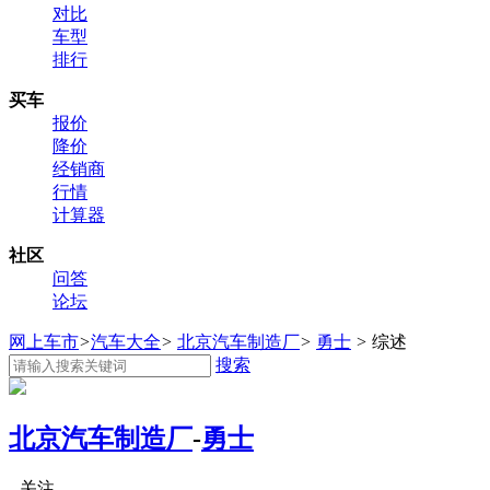
对比
车型
排行
买车
报价
降价
经销商
行情
计算器
社区
问答
论坛
网上车市
>
汽车大全
>
北京汽车制造厂
>
勇士
>
综述
搜索
北京汽车制造厂
-
勇士
关注