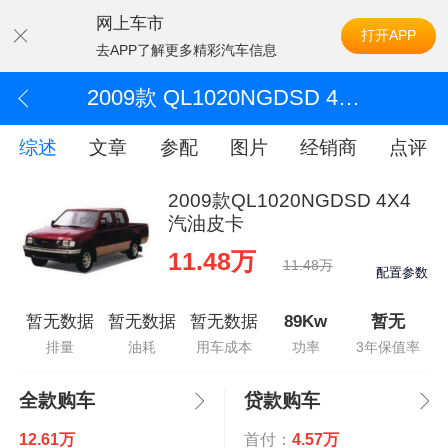
网上车市
打开APP
去APP了解更多精彩汽车信息
2009款 QL1020NGDSD 4X4 汽油皮卡
综述
文章
参配
图片
经销商
点评
2009款QL1020NGDSD 4X4
汽油皮卡
11.48万
11.48万
配置参数
暂无数据
暂无数据
暂无数据
89Kw
暂无
排量
油耗
用车成本
功率
3年保值率
全款购车
贷款购车
12.61万
首付：
4.57万