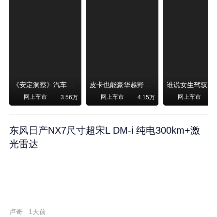
《安定洞察》汽车烧不烧油，和石油安全无关！
皮卡也能豪华越野！纵横F700上市，限时卖29.99万起
网上车市
网上车市
网上车市
3.56万
4.15万
东风日产NX7尺寸超宋L DM-i 纯电300km+激
光雷达
卢奇
1天前