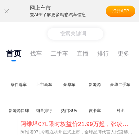
网上车市
打开APP
去APP了解更多精彩汽车信息
搜索关键词
首页
找车
二手车
直播
排行
更多
条件选车
上市新车
豪华车
新能源
豪华二手车
新能源口碑
销量排行
热门SUV
皮卡车
对比
阿维塔07L限时权益价21.99万起，张凌赫成首位车主
阿维塔07L今晚在杭州正式上市，全球品牌代言人张凌赫现场提车，成为这台车的第一位主人。三个版本：Elite纯电版22.99万，Max+后驱纯电版24.99万，Ultra三电机四驱版27.99万。