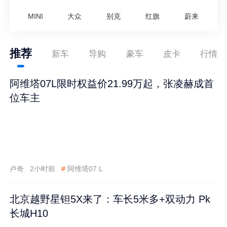
MINI
大众
别克
红旗
蔚来
推荐
新车
导购
豪车
皮卡
行情
阿维塔07L限时权益价21.99万起，张凌赫成首
位车主
卢奇
2小时前
#
阿维塔07 L
北京越野星钽5X来了：车长5米多+双动力 Pk
长城H10