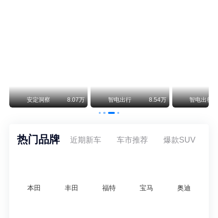
保时捷CEO证实：纯电718将复活！因为奥迪需要
保时捷新任CEO迈克尔·莱特斯最近接受德国《法兰克福汇报》采访，直接给纯电718项目吃了颗定心丸。之前外界传得沸沸扬扬，说这个项目可能推迟甚至取消，现在CEO亲自出面澄清：“关于电动718，我们已经得出结论，将会打造这款车型，因为这是经济上的最佳解决方案，也会是一款非常出色的汽车。”
阿维塔07L限时权益价21.99万起，张凌赫成首位车主
阿维塔07L今晚在杭州正式上市，全球品牌代言人张凌赫现场提车，成为这台车的第一位主人。三个版本：Elite纯电版22.99万，Max+后驱纯电版24.99万，Ultra三电机四驱版27.99万。
万
安定洞察
8.07万
智电出行
8.54万
智电出行
热门品牌
近期新车
车市推荐
爆款SUV
本田
丰田
福特
宝马
奥迪