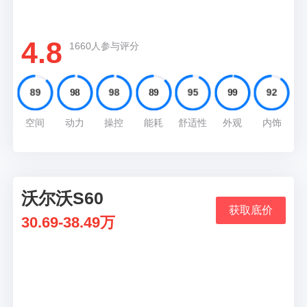
来就十分具有竞争优势
4.8
1660人参与评分
89
98
98
89
95
99
92
空间
动力
操控
能耗
舒适性
外观
内饰
沃尔沃S60
06
获取底价
30.69-38.49万
推荐理由
同样也搭载了2.0T的涡轮增压发动机，底盘质感
很扎实操控性非常好