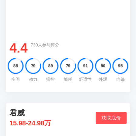
推荐理由
奔驰C延续S级元素堪称“小S”车型，30万匹配9
挡难道不香吗？
4.4
730人参与评分
88
79
89
79
91
96
95
空间
动力
操控
能耗
舒适性
外观
内饰
君威
02
获取底价
15.98-24.98万