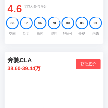
4.6
333人参与评分
88
92
96
79
90
98
91
空间
动力
操控
能耗
舒适性
外观
内饰
奔驰CLA
08
获取底价
38.60-39.44万
推荐理由
部末端巧妙采用了上翘的处理，使其妩媚之中夹
杂着性感，新款换装的尾灯在点亮后不仅保持了
原有的“蝴蝶”造型，并且采用了更多LED光源