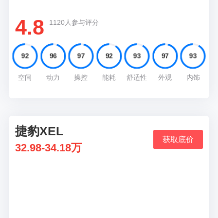
4.8
1120人参与评分
92
96
97
92
93
97
93
空间
动力
操控
能耗
舒适性
外观
内饰
捷豹XEL
07
获取底价
32.98-34.18万
推荐理由
空调面板从原来的数字屏换成了一块大屏，功能
按键由原来的的实体按钮变为了触控按钮