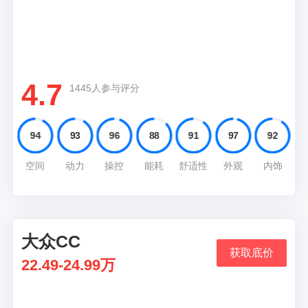
推荐理由
和凯迪拉克一样的发动机，237马力和主动悬架
让车辆有出色的动力和操控表现
4.7
1445人参与评分
94
93
96
88
91
97
92
空间
动力
操控
能耗
舒适性
外观
内饰
大众CC
03
获取底价
22.49-24.99万
推荐理由