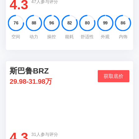
4.3
47人参与评分
76
88
96
82
80
99
86
空间
动力
操控
能耗
舒适性
外观
内饰
斯巴鲁BRZ
09
获取底价
29.98-31.98万
推荐理由
不到30万的价格就可以买一台斯巴鲁BRZ香吗？
4.3
31人参与评分