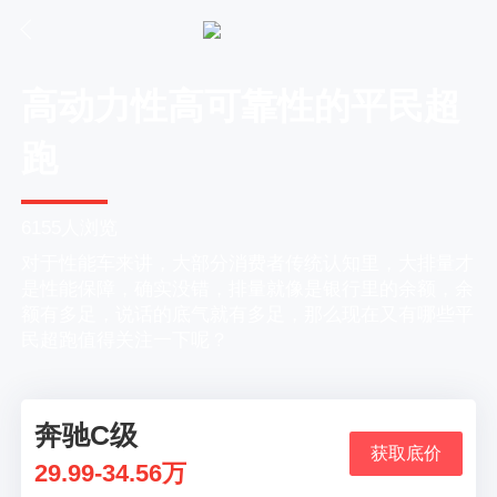
高动力性高可靠性的平民超
跑
6155人浏览
对于性能车来讲，大部分消费者传统认知里，大排量才
是性能保障，确实没错，排量就像是银行里的余额，余
额有多足，说话的底气就有多足，那么现在又有哪些平
民超跑值得关注一下呢？
奔驰C级
01
获取底价
29.99-34.56万