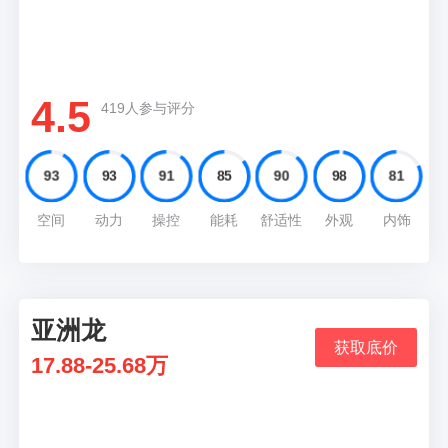
精美的车身线条加上无框车门就能凸它他轿跑的
身份
4.5
419人参与评分
93
93
91
85
90
98
81
空间
动力
操控
能耗
舒适性
外观
内饰
亚洲龙
04
获取底价
17.88-25.68万
推荐理由