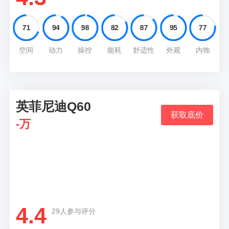
71
94
98
82
87
95
77
空间
动力
操控
能耗
舒适性
外观
内饰
英菲尼迪Q60
10
获取底价
-万
推荐理由
英菲尼迪Q60是一款双门轿跑,搭载了一台2.0T涡
轮增压发动机
4.4
29人参与评分