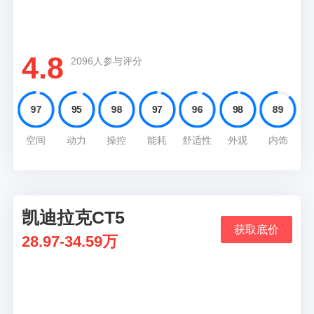
品质高，动力充沛，同时外观的设计风格也能适
应各种各样的场合
4.8
2096人参与评分
97
95
98
97
96
98
89
空间
动力
操控
能耗
舒适性
外观
内饰
凯迪拉克CT5
05
获取底价
28.97-34.59万
推荐理由
237匹最大马力加上10AT变速箱在硬件上，看起