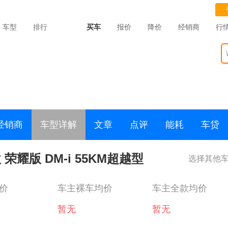
车型
排行
买车
报价
降价
经销商
行
经销商
车型详解
文章
点评
能耗
车贷
款 荣耀版 DM-i 55KM超越型
选择其他
价
车主裸车均价
车主全款均价
暂无
暂无