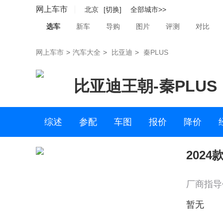
网上车市
北京
[切换]
全部城市>>
选车
新车
导购
图片
评测
对比
网上车市
>
汽车大全
>
比亚迪
>
秦PLUS
比亚迪王朝
-
秦PLUS
综述
参配
车图
报价
降价
2024
厂商指导
暂无