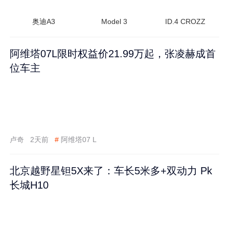
奥迪A3
Model 3
ID.4 CROZZ
阿维塔07L限时权益价21.99万起，张凌赫成首
位车主
卢奇
2天前
#
阿维塔07 L
北京越野星钽5X来了：车长5米多+双动力 Pk
长城H10