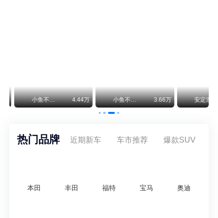
保时捷CEO证实：纯电718将复活！因为奥迪需要
保时捷新任CEO迈克尔·莱特斯最近接受德国《法兰克福汇报》采访，直接给纯电718项目吃了颗定心丸。之前外界传得沸沸扬扬，说这个项目可能推迟甚至取消，现在CEO亲自出面澄清：“关于电动718，我们已经得出结论，将会打造这款车型，因为这是经济上的最佳解决方案，也会是一款非常出色的汽车。”
神行者目标年销30万辆，要把路虎销量翻倍
路虎品牌全球一年卖多少？大约38万辆。也就是说，这个刚复活的新能源品牌，目标是干到路虎全球销量的八成。如果真能跑到30万辆，两者加起来就是68万辆——比现在路虎单独的数字，翻了接近一倍！说“再造一个路虎”，真不夸张。
万
小鱼不刹车
4.44万
小鱼不刹车
3.66万
安定洞察
热门品牌
近期新车
车市推荐
爆款SUV
本田
丰田
福特
宝马
奥迪