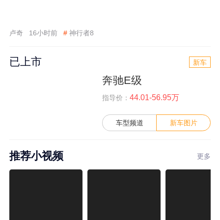
卢奇
16小时前
#
神行者8
已上市
新车
奔驰E级
44.01-56.95万
指导价：
车型频道
新车图片
推荐小视频
更多