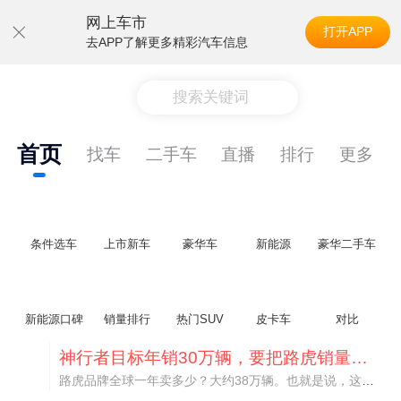
网上车市
打开APP
去APP了解更多精彩汽车信息
搜索关键词
首页
找车
二手车
直播
排行
更多
条件选车
上市新车
豪华车
新能源
豪华二手车
新能源口碑
销量排行
热门SUV
皮卡车
对比
神行者目标年销30万辆，要把路虎销量翻倍
路虎品牌全球一年卖多少？大约38万辆。也就是说，这个刚复活的新能源品牌，目标是干到路虎全球销量的八成。如果真能跑到30万辆，两者加起来就是68万辆——比现在路虎单独的数字，翻了接近一倍！说“再造一个路虎”，真不夸张。