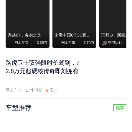
家越07，务实之选
来看中国CTCC顶级赛事艾瑞泽8 pro赛车如何脱颖而出
网上车市
网上车市
智电出行
3.65万
7.79万
路虎卫士驭强限时价驾到，7
2.8万元起硬核传奇即刻拥有
网上车市
17小时前
#
卫士
车型推荐
推荐