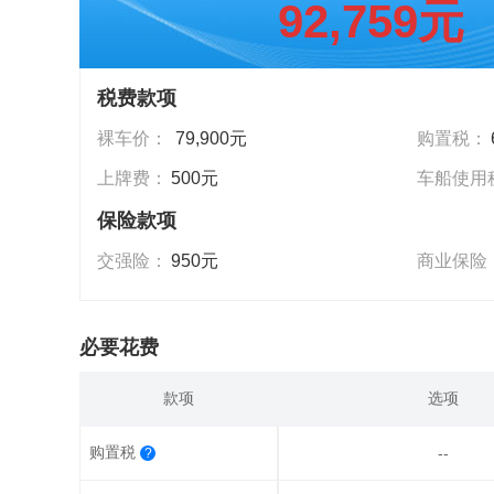
92,759元
税费款项
裸车价：
79,900元
购置税：
上牌费：
500元
车船使用
保险款项
交强险：
950元
商业保险
必要花费
款项
选项
购置税
--
?