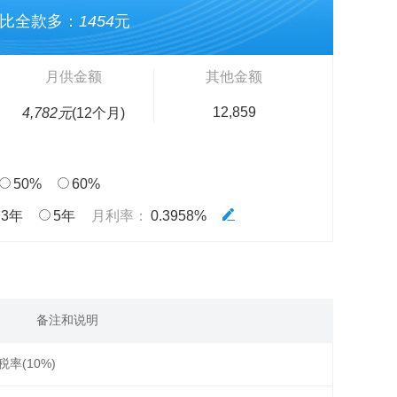
比全款多：
1454
元
月供金额
其他金额
12,859
4,782元
(12个月)
50%
60%
3年
5年
月利率：
0.3958%
备注和说明
税率(10%)