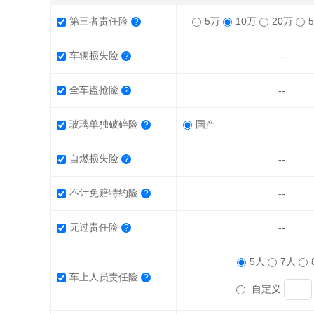
第三者责任险
5万
10万
20万
?
车辆损失险
--
?
全车盗抢险
--
?
玻璃单独破碎险
国产
?
自燃损失险
--
?
不计免赔特约险
--
?
无过责任险
--
?
5人
7人
车上人员责任险
?
自定义