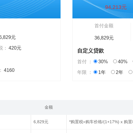
94,213元
首付金额
6,829元
36,829元
税：
420元
自定义贷款
首付 ：
30%
40%
：
4160
年限 ：
1年
2年
金额
6,829元
*购置税=购车价格/(1+17%) x 购置