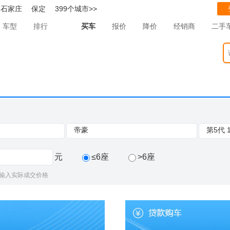
石家庄
保定
399个城市>>
车型
排行
买车
报价
降价
经销商
二手
帝豪
第5代 
元
≤6座
>6座
输入实际成交价格