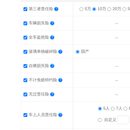
第三者责任险
5万
10万
20万
?
车辆损失险
--
?
全车盗抢险
--
?
玻璃单独破碎险
国产
?
自燃损失险
--
?
不计免赔特约险
--
?
无过责任险
--
?
5人
7人
车上人员责任险
?
自定义