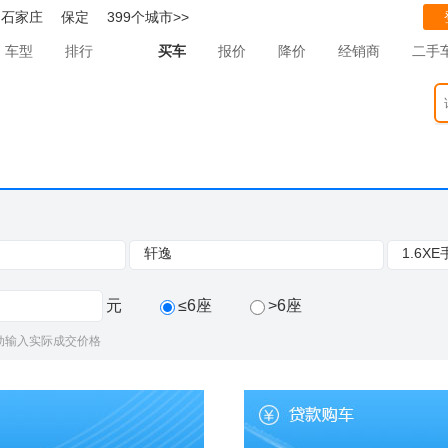
石家庄
保定
399个城市>>
车型
排行
买车
报价
降价
经销商
二手
轩逸
1.6X
元
≤6座
>6座
动输入实际成交价格