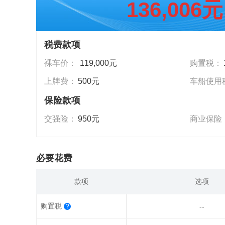
136,006元
税费款项
裸车价：
119,000元
购置税：
上牌费：
500元
车船使用
保险款项
交强险：
950元
商业保险
必要花费
款项
选项
购置税
--
?