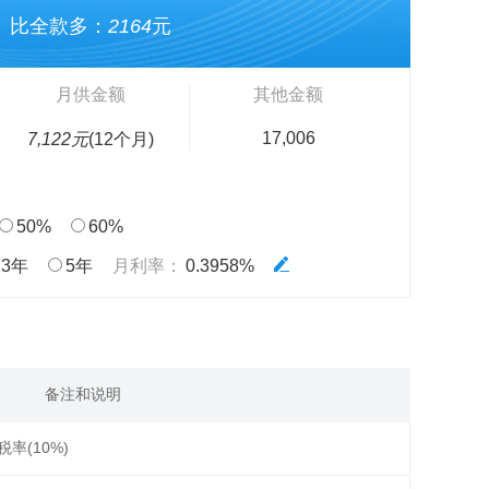
比全款多：
2164
元
月供金额
其他金额
17,006
7,122元
(12个月)
50%
60%
3年
5年
月利率：
0.3958%
备注和说明
税率(10%)