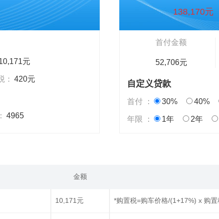
138,170元
首付金额
10,171元
52,706元
税：
420元
自定义贷款
首付 ：
30%
40%
：
4965
年限 ：
1年
2年
金额
10,171元
*购置税=购车价格/(1+17%) x 购置