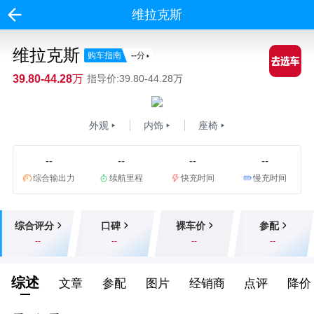
维拉克斯
维拉克斯
购车指南
--
分
39.80-44.28万
指导价:39.80-44.28万
外观
内饰
座椅
--
--
--
--
综合输出力
续航里程
快充时间
慢充时间
综合评分
口碑
裸车价
参配
--
--
--
--
综述
文章
参配
图片
经销商
点评
降价