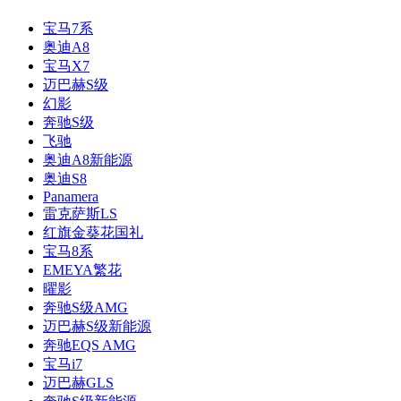
宝马7系
奥迪A8
宝马X7
迈巴赫S级
幻影
奔驰S级
飞驰
奥迪A8新能源
奥迪S8
Panamera
雷克萨斯LS
红旗金葵花国礼
宝马8系
EMEYA繁花
曜影
奔驰S级AMG
迈巴赫S级新能源
奔驰EQS AMG
宝马i7
迈巴赫GLS