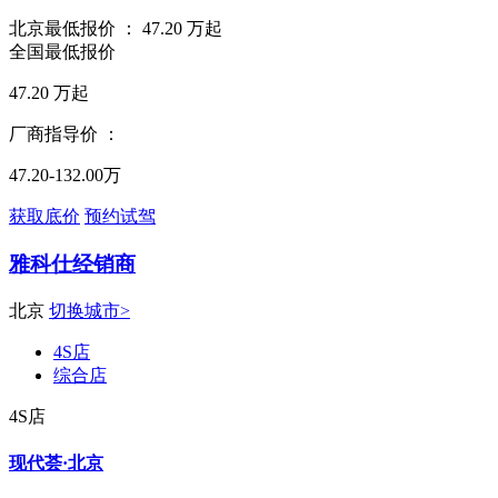
北京最低报价 ：
47.20
万起
全国最低报价
47.20
万起
厂商指导价 ：
47.20-132.00万
获取底价
预约试驾
雅科仕经销商
北京
切换城市>
4S店
综合店
4S店
现代荟·北京