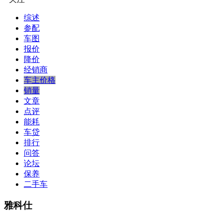
综述
参配
车图
报价
降价
经销商
车主价格
销量
文章
点评
能耗
车贷
排行
问答
论坛
保养
二手车
雅科仕