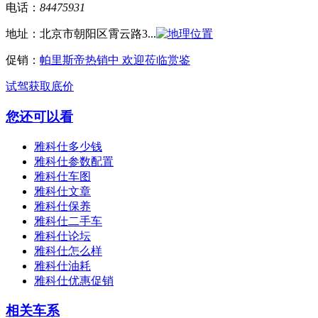
电话：
84475931
地址：
北京市朝阳区霄云路3...
促销：
帕里斯帝热销中 欢迎莅临赏鉴
试驾
获取底价
您还可以看
雅科仕多少钱
雅科仕参数配置
雅科仕车图
雅科仕文章
雅科仕保养
雅科仕二手车
雅科仕论坛
雅科仕怎么样
雅科仕油耗
雅科仕优惠促销
相关车系