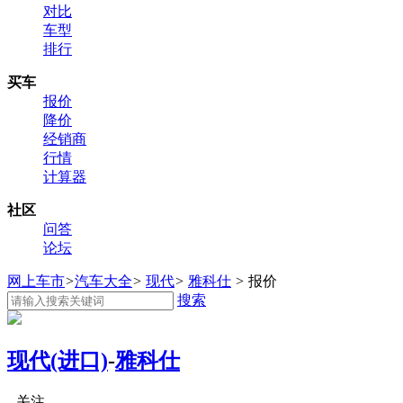
对比
车型
排行
买车
报价
降价
经销商
行情
计算器
社区
问答
论坛
网上车市
>
汽车大全
>
现代
>
雅科仕
>
报价
搜索
现代(进口)
-
雅科仕
关注