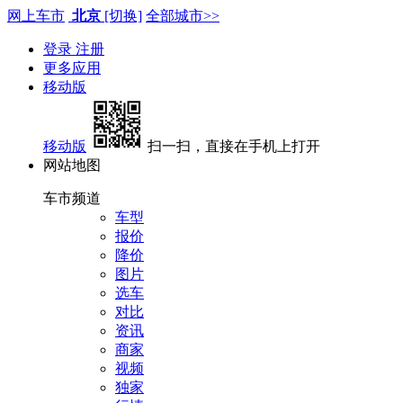
网上车市
北京
[切换]
全部城市>>
登录
注册
更多应用
移动版
移动版
扫一扫，直接在手机上打开
网站地图
车市频道
车型
报价
降价
图片
选车
对比
资讯
商家
视频
独家