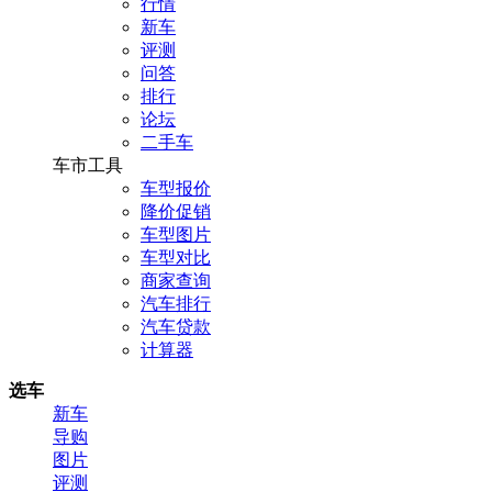
行情
新车
评测
问答
排行
论坛
二手车
车市工具
车型报价
降价促销
车型图片
车型对比
商家查询
汽车排行
汽车贷款
计算器
选车
新车
导购
图片
评测