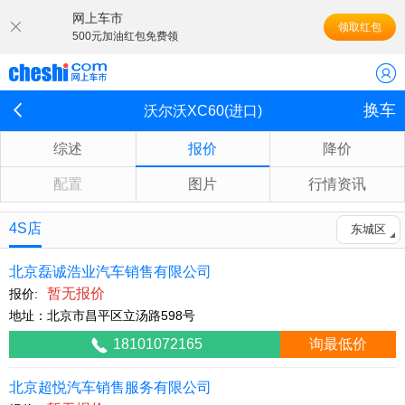
网上车市
领取红包
500元加油红包免费领
换车
沃尔沃XC60(进口)
综述
报价
降价
配置
图片
行情资讯
4S店
东城区
北京磊诚浩业汽车销售有限公司
暂无报价
报价:
地址：北京市昌平区立汤路598号
18101072165
询最低价
北京超悦汽车销售服务有限公司