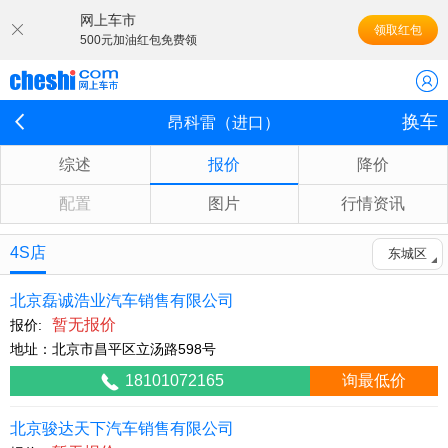
网上车市
领取红包
500元加油红包免费领
换车
昂科雷（进口）
综述
报价
降价
配置
图片
行情资讯
4S店
东城区
北京磊诚浩业汽车销售有限公司
暂无报价
报价:
地址：北京市昌平区立汤路598号
18101072165
询最低价
北京骏达天下汽车销售有限公司