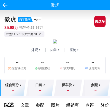
傲虎
傲虎
购车指南
--
分
35.98万
指导价:35.98万
中型SUV车市关注度 NO.26
外观
内饰
座椅
--
--
--
--
综合输出力
续航里程
快充时间
慢充时间
综合评分
口碑
裸车价
参配
--
--
--
--
综述
文章
参配
图片
经销商
点评
降价