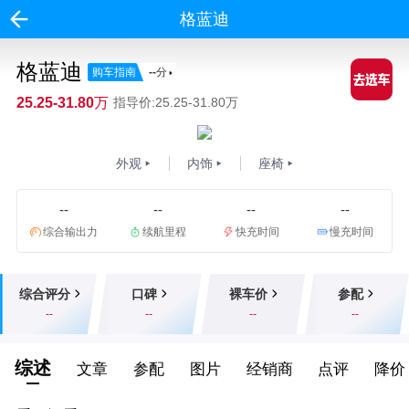
格蓝迪
格蓝迪
购车指南
--
分
25.25-31.80万
指导价:25.25-31.80万
外观
内饰
座椅
--
--
--
--
综合输出力
续航里程
快充时间
慢充时间
综合评分
口碑
裸车价
参配
--
--
--
--
综述
文章
参配
图片
经销商
点评
降价