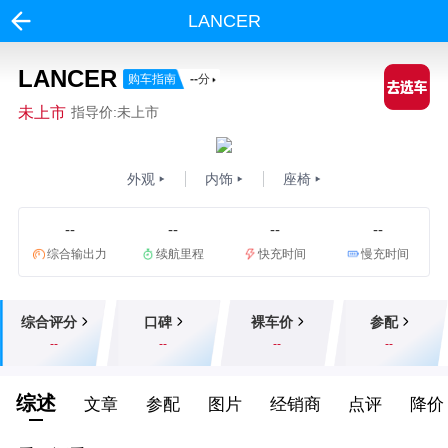
LANCER
LANCER
购车指南
--
分
未上市
指导价:未上市
外观
内饰
座椅
--
--
--
--
综合输出力
续航里程
快充时间
慢充时间
综合评分
口碑
裸车价
参配
--
--
--
--
综述
文章
参配
图片
经销商
点评
降价