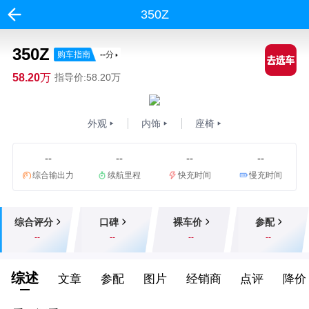
350Z
350Z
购车指南
--
分
58.20万
指导价:58.20万
外观
内饰
座椅
--
--
--
--
综合输出力
续航里程
快充时间
慢充时间
综合评分
口碑
裸车价
参配
--
--
--
--
综述
文章
参配
图片
经销商
点评
降价