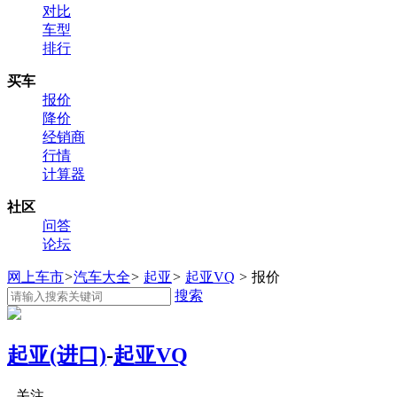
对比
车型
排行
买车
报价
降价
经销商
行情
计算器
社区
问答
论坛
网上车市
>
汽车大全
>
起亚
>
起亚VQ
>
报价
搜索
起亚(进口)
-
起亚VQ
关注