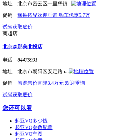
地址：
北京市密云区十里堡镇...
促销：
狮铂拓界欢迎垂询 购车优惠5.7万
试驾
获取底价
商超店
北京森那美北投店
电话：
84475931
地址：
北京市朝阳区安定路5...
促销：
智跑售价直降3.4万元 欢迎垂询
试驾
获取底价
您还可以看
起亚VQ多少钱
起亚VQ参数配置
起亚VQ车图