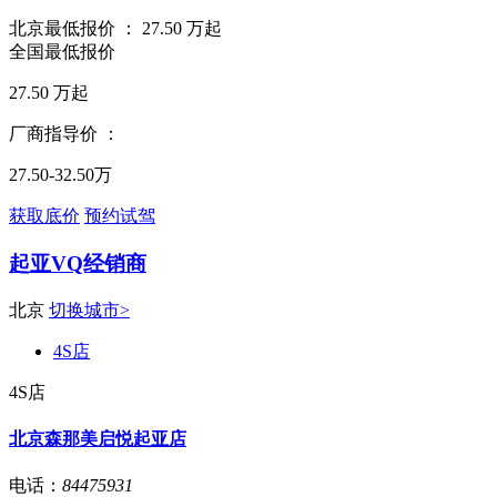
北京最低报价 ：
27.50
万起
全国最低报价
27.50
万起
厂商指导价 ：
27.50-32.50万
获取底价
预约试驾
起亚VQ经销商
北京
切换城市>
4S店
4S店
北京森那美启悦起亚店
电话：
84475931