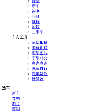
行情
新车
评测
问答
排行
论坛
二手车
车市工具
车型报价
降价促销
车型图片
车型对比
商家查询
汽车排行
汽车贷款
计算器
选车
新车
导购
图片
评测