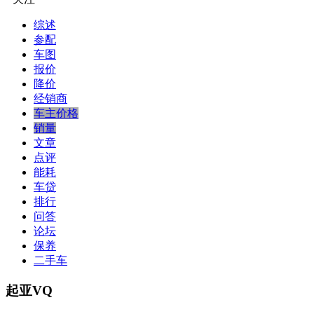
综述
参配
车图
报价
降价
经销商
车主价格
销量
文章
点评
能耗
车贷
排行
问答
论坛
保养
二手车
起亚VQ