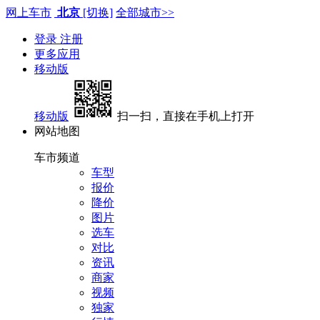
网上车市
北京
[切换]
全部城市>>
登录
注册
更多应用
移动版
移动版
扫一扫，直接在手机上打开
网站地图
车市频道
车型
报价
降价
图片
选车
对比
资讯
商家
视频
独家