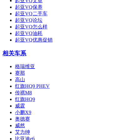
起亚VQ文章
起亚VQ保养
起亚VQ二手车
起亚VQ论坛
起亚VQ怎么样
起亚VQ油耗
起亚VQ优惠促销
相关车系
格瑞维亚
赛那
高山
红旗HQ9 PHEV
传祺M8
红旗HQ9
威霆
小鹏X9
奥德赛
威然
艾力绅
比亚迪e6