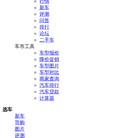
行情
新车
评测
问答
排行
论坛
二手车
车市工具
车型报价
降价促销
车型图片
车型对比
商家查询
汽车排行
汽车贷款
计算器
选车
新车
导购
图片
评测