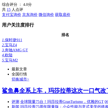
综合评分 ：
4.0分
共
15
人点评
支付宝询价
京东询价
微信询价
获取底价
用户关注度排行
排名
1.
保时捷911
2.
宝马Z4
3.
奔驰AMG GT
4.
欧陆
5.
宝马M2
最新文章
全国行情
切换城市>
鲨鱼鼻全系上车，玛莎拉蒂这次一口气改了3
评测
全球限量75台！玛莎拉蒂GranTurismo，优雅的GT
0
新闻
玛莎拉蒂75周年限量版：小众性能与意式美学的终