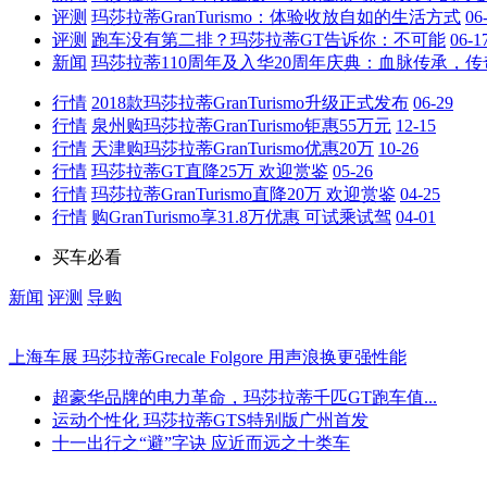
评测
玛莎拉蒂GranTurismo：体验收放自如的生活方式
06
评测
跑车没有第二排？玛莎拉蒂GT告诉你：不可能
06-1
新闻
玛莎拉蒂110周年及入华20周年庆典：血脉传承，
行情
2018款玛莎拉蒂GranTurismo升级正式发布
06-29
行情
泉州购玛莎拉蒂GranTurismo钜惠55万元
12-15
行情
天津购玛莎拉蒂GranTurismo优惠20万
10-26
行情
玛莎拉蒂GT直降25万 欢迎赏鉴
05-26
行情
玛莎拉蒂GranTurismo直降20万 欢迎赏鉴
04-25
行情
购GranTurismo享31.8万优惠 可试乘试驾
04-01
买车必看
新闻
评测
导购
上海车展 玛莎拉蒂Grecale Folgore 用声浪换更强性能
超豪华品牌的电力革命，玛莎拉蒂千匹GT跑车值...
运动个性化 玛莎拉蒂GTS特别版广州首发
十一出行之“避”字诀 应近而远之十类车