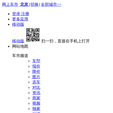
网上车市
北京
[切换]
全部城市>>
登录
注册
更多应用
移动版
移动版
扫一扫，直接在手机上打开
网站地图
车市频道
车型
报价
降价
图片
选车
对比
资讯
商家
视频
独家