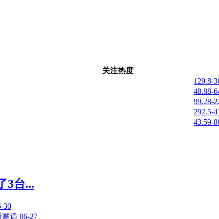
关注热度
129.8-
48.88-
99.28-
292.5-
43.59-
台...
6-30
极邂逅
06-27