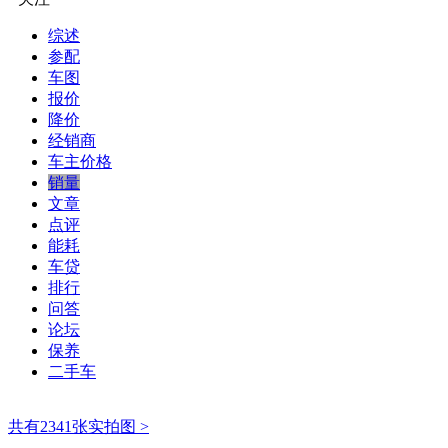
综述
参配
车图
报价
降价
经销商
车主价格
销量
文章
点评
能耗
车贷
排行
问答
论坛
保养
二手车
共有2341张实拍图 >