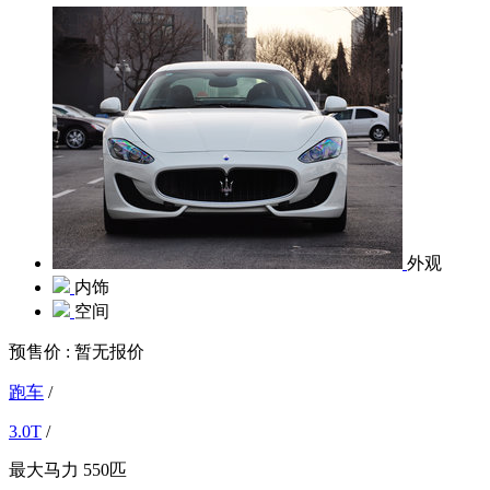
外观
内饰
空间
预售价 :
暂无报价
跑车
/
3.0T
/
最大马力
550匹