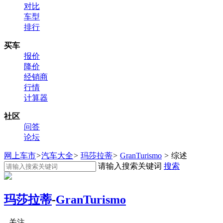
对比
车型
排行
买车
报价
降价
经销商
行情
计算器
社区
问答
论坛
网上车市
>
汽车大全
>
玛莎拉蒂
>
GranTurismo
>
综述
请输入搜索关键词
搜索
玛莎拉蒂
-
GranTurismo
关注