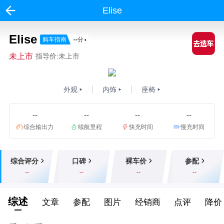
Elise
Elise
购车指南
--
分
未上市
指导价:未上市
外观
内饰
座椅
--
--
--
--
综合输出力
续航里程
快充时间
慢充时间
综合评分
口碑
裸车价
参配
--
--
--
--
综述
文章
参配
图片
经销商
点评
降价