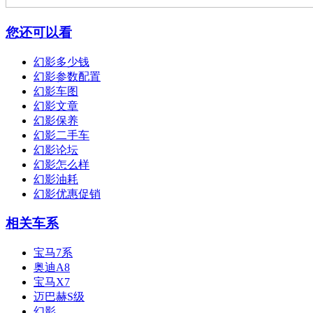
您还可以看
幻影多少钱
幻影参数配置
幻影车图
幻影文章
幻影保养
幻影二手车
幻影论坛
幻影怎么样
幻影油耗
幻影优惠促销
相关车系
宝马7系
奥迪A8
宝马X7
迈巴赫S级
幻影