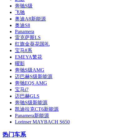
奔驰S级
飞驰
奥迪A8新能源
奥迪S8
Panamera
雷克萨斯LS
红旗金葵花国礼
宝马8系
EMEYA繁花
曜影
奔驰S级AMG
迈巴赫S级新能源
奔驰EQS AMG
宝马i7
迈巴赫GLS
奔驰S级新能源
凯迪拉克CT6新能源
Panamera新能源
Lorinser MAYBACH S650
热门车系