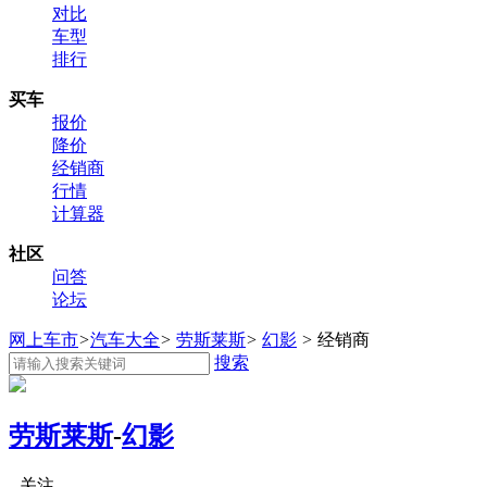
对比
车型
排行
买车
报价
降价
经销商
行情
计算器
社区
问答
论坛
网上车市
>
汽车大全
>
劳斯莱斯
>
幻影
>
经销商
搜索
劳斯莱斯
-
幻影
关注