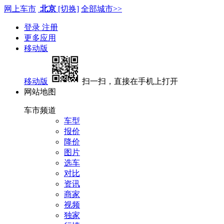
网上车市
北京
[切换]
全部城市>>
登录
注册
更多应用
移动版
移动版
扫一扫，直接在手机上打开
网站地图
车市频道
车型
报价
降价
图片
选车
对比
资讯
商家
视频
独家