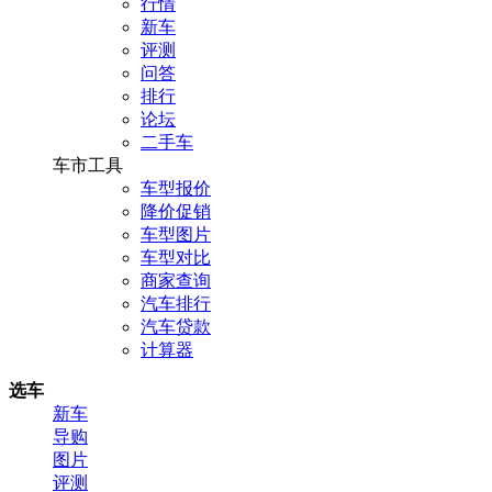
行情
新车
评测
问答
排行
论坛
二手车
车市工具
车型报价
降价促销
车型图片
车型对比
商家查询
汽车排行
汽车贷款
计算器
选车
新车
导购
图片
评测