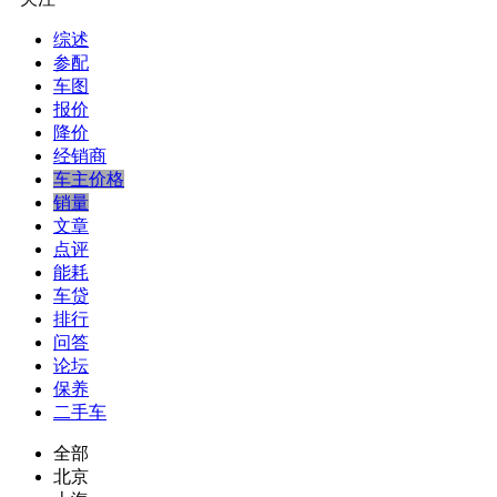
综述
参配
车图
报价
降价
经销商
车主价格
销量
文章
点评
能耗
车贷
排行
问答
论坛
保养
二手车
全部
北京