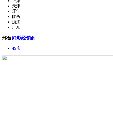
上海
天津
辽宁
陕西
浙江
广东
邢台
幻影经销商
4S店