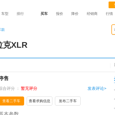
车型
排行
买车
报价
降价
经销商
行情
车款
克XLR
停售
综合评分 ：
暂无评分
发表评论>
查看二手车
查看求购信息
发布二手车
基本参数