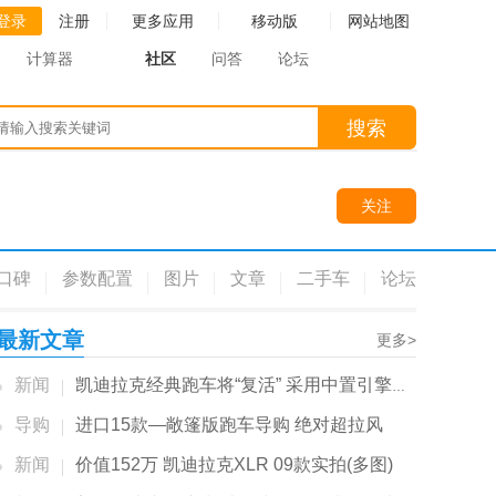
登录
注册
更多应用
移动版
网站地图
计算器
社区
问答
论坛
搜索
关注
口碑
参数配置
图片
文章
二手车
论坛
最新文章
更多>
新闻
凯迪拉克经典跑车将“复活” 采用中置引擎布局...
导购
进口15款—敞篷版跑车导购 绝对超拉风
新闻
价值152万 凯迪拉克XLR 09款实拍(多图)