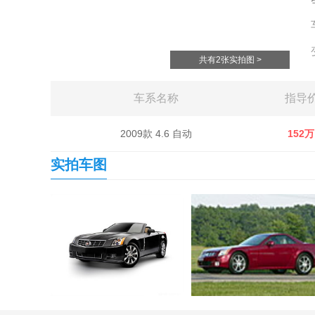
共有2张实拍图 >
车系名称
指导
2009款 4.6 自动
152万
实拍车图