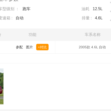
车型级别 ：
跑车
油耗
12.5L
变速箱 :
自动
排量 :
4.6L
价
功能
车系名称
参配
图片
+对比
2005款 4.6L 自动