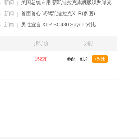
新闻
美国总统专用 新凯迪拉克旗舰版谍照曝光
新闻
兽面兽心 试驾凯迪拉克XLR(多图)
新闻
男性宣言 XLR SC430 Spyder对比
指导价
功能
152万
参配
图片
+对比