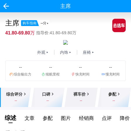
主席
主席
购车指南
--
分
41.80-69.80万
指导价:41.80-69.80万
外观
内饰
座椅
--
--
--
--
综合输出力
续航里程
快充时间
慢充时间
综合评分
口碑
裸车价
参配
--
--
--
--
综述
文章
参配
图片
经销商
点评
降价