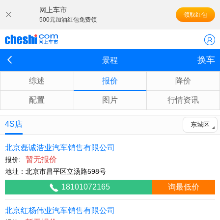
网上车市
领取红包
500元加油红包免费领
换车
景程
综述
报价
降价
配置
图片
行情资讯
4S店
东城区
北京磊诚浩业汽车销售有限公司
暂无报价
报价:
地址：北京市昌平区立汤路598号
18101072165
询最低价
北京红杨伟业汽车销售有限公司