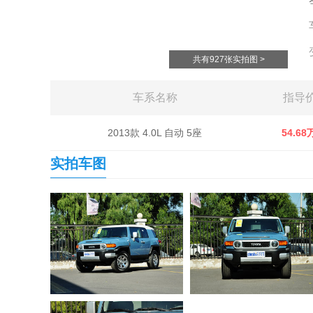
共有927张实拍图 >
车系名称
指导
2013款 4.0L 自动 5座
54.68
实拍车图