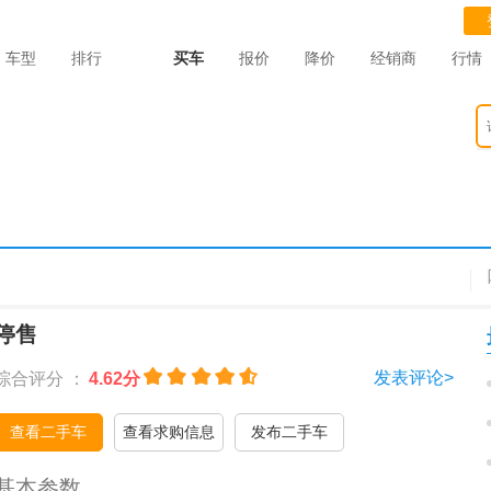
车型
排行
买车
报价
降价
经销商
行情
停售
发表评论>
综合评分 ：
4.62分
查看二手车
查看求购信息
发布二手车
基本参数