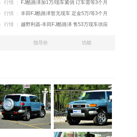
行情
FJ酷路泽加1万/现车紧俏 订车需等3个月
行情
丰田FJ酷路泽暂无现车 定金5万/等3个月
行情
越野利器-丰田FJ酷路泽 售53万现车供应
指导价
功能