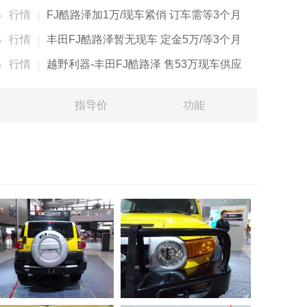
行情
FJ酷路泽加1万/现车紧俏 订车需等3个月
行情
丰田FJ酷路泽暂无现车 定金5万/等3个月
行情
越野利器-丰田FJ酷路泽 售53万现车供应
指导价
功能