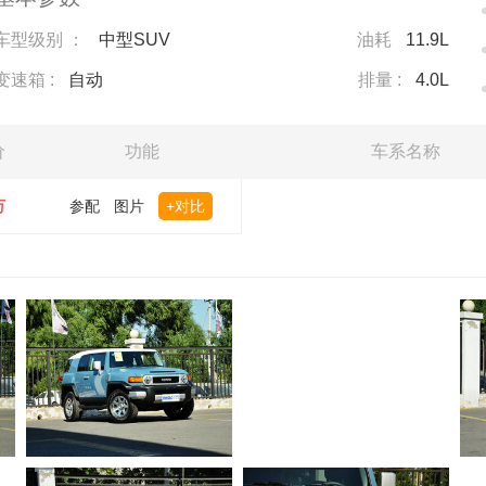
车型级别 ：
中型SUV
油耗
11.9L
变速箱 :
自动
排量 :
4.0L
价
功能
车系名称
万
参配
图片
+对比