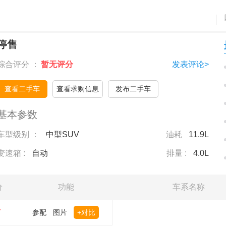
停售
综合评分 ：
暂无评分
发表评论>
查看二手车
查看求购信息
发布二手车
基本参数
车型级别 ：
中型SUV
油耗
11.9L
变速箱 :
自动
排量 :
4.0L
价
功能
车系名称
万
参配
图片
+对比