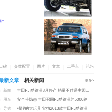
口碑
参数配置
图片
文章
二手车
论坛
最新文章
相关新闻
更多>
新闻
丰田FJ 酷路泽8月停产 销量不佳是主因...
用车
安全带隐患 丰田召回FJ酷路泽约5000辆
导购
强悍的大玩具 实拍2013款丰田FJ酷路泽