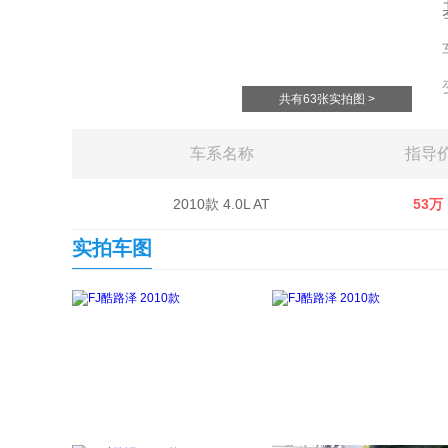
共有63张实拍图 >
车系名称
指导
2010款 4.0L AT
53万
实拍车图