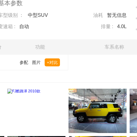
基本参数
车型级别 ：
中型SUV
油耗
暂无信息
变速箱 :
自动
排量 :
4.0L
价
功能
车系名称
参配
图片
+对比