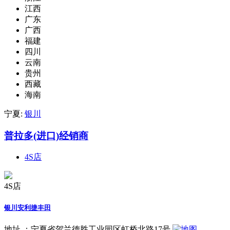
江西
广东
广西
福建
四川
云南
贵州
西藏
海南
宁夏:
银川
普拉多(进口)经销商
4S店
4S店
银川安利捷丰田
地址 ：
宁夏省贺兰德胜工业园区虹桥北路17号