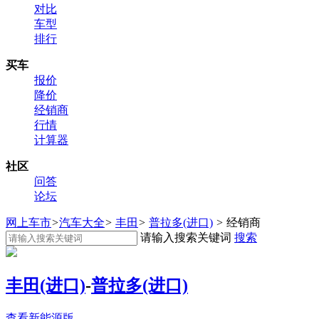
对比
车型
排行
买车
报价
降价
经销商
行情
计算器
社区
问答
论坛
网上车市
>
汽车大全
>
丰田
>
普拉多(进口)
>
经销商
请输入搜索关键词
搜索
丰田(进口)
-
普拉多(进口)
查看新能源版