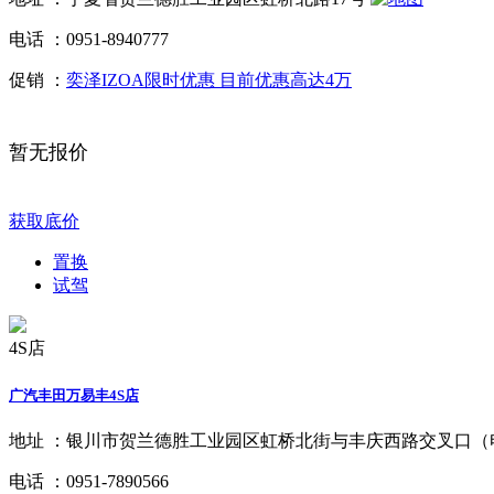
电话 ：
0951-8940777
促销 ：
奕泽IZOA限时优惠 目前优惠高达4万
暂无报价
获取底价
置换
试驾
4S店
广汽丰田万易丰4S店
地址 ：
银川市贺兰德胜工业园区虹桥北街与丰庆西路交叉口（
电话 ：
0951-7890566