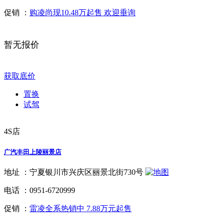
促销 ：
购凌尚现10.48万起售 欢迎垂询
暂无报价
获取底价
置换
试驾
4S店
广汽丰田上陵丽景店
地址 ：
宁夏银川市兴庆区丽景北街730号
电话 ：
0951-6720999
促销 ：
雷凌全系热销中 7.88万元起售