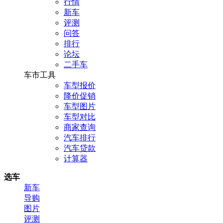
行情
新车
评测
问答
排行
论坛
二手车
车市工具
车型报价
降价促销
车型图片
车型对比
商家查询
汽车排行
汽车贷款
计算器
选车
新车
导购
图片
评测