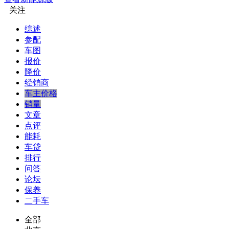
关注
综述
参配
车图
报价
降价
经销商
车主价格
销量
文章
点评
能耗
车贷
排行
问答
论坛
保养
二手车
全部