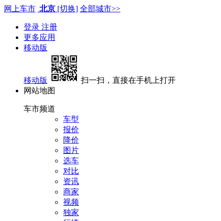
网上车市
北京
[切换]
全部城市>>
登录
注册
更多应用
移动版
移动版
扫一扫，直接在手机上打开
网站地图
车市频道
车型
报价
降价
图片
选车
对比
资讯
商家
视频
独家