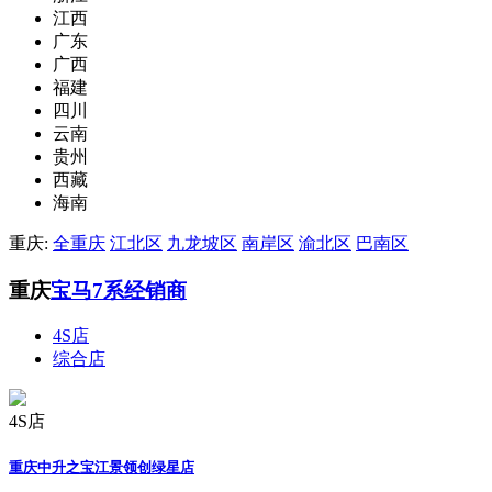
江西
广东
广西
福建
四川
云南
贵州
西藏
海南
重庆:
全重庆
江北区
九龙坡区
南岸区
渝北区
巴南区
重庆
宝马7系经销商
4S店
综合店
4S店
重庆中升之宝江景领创绿星店