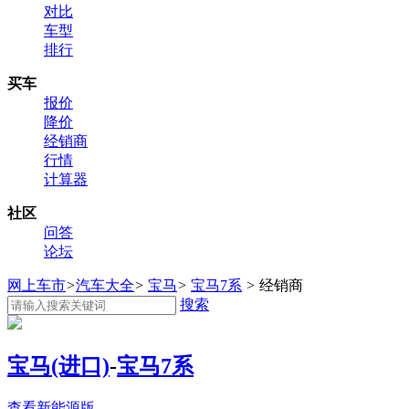
对比
车型
排行
买车
报价
降价
经销商
行情
计算器
社区
问答
论坛
网上车市
>
汽车大全
>
宝马
>
宝马7系
>
经销商
搜索
宝马(进口)
-
宝马7系
查看新能源版