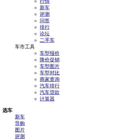
行情
新车
评测
问答
排行
论坛
二手车
车市工具
车型报价
降价促销
车型图片
车型对比
商家查询
汽车排行
汽车贷款
计算器
选车
新车
导购
图片
评测