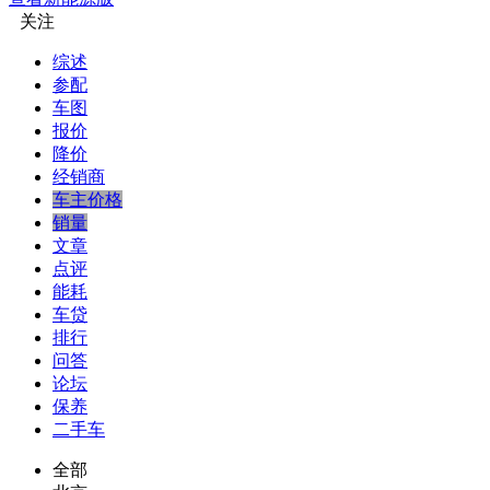
关注
综述
参配
车图
报价
降价
经销商
车主价格
销量
文章
点评
能耗
车贷
排行
问答
论坛
保养
二手车
全部