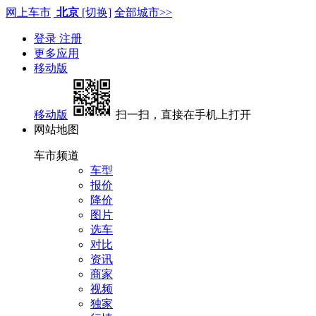
网上车市
北京
[切换]
全部城市>>
登录
注册
更多应用
移动版
移动版
扫一扫，直接在手机上打开
网站地图
车市频道
车型
报价
降价
图片
选车
对比
资讯
商家
视频
独家