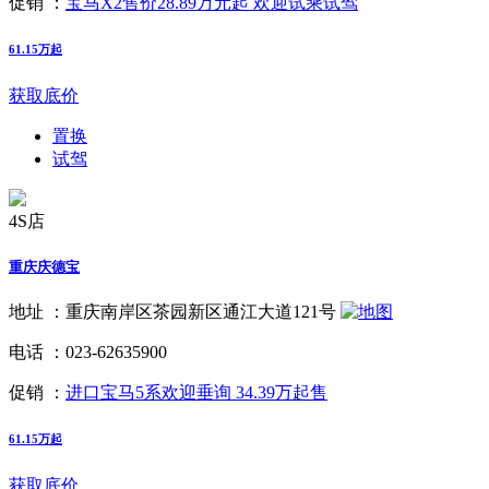
促销 ：
宝马X2售价28.89万元起 欢迎试乘试驾
61.15万起
获取底价
置换
试驾
4S店
重庆庆德宝
地址 ：
重庆南岸区茶园新区通江大道121号
电话 ：
023-62635900
促销 ：
进口宝马5系欢迎垂询 34.39万起售
61.15万起
获取底价