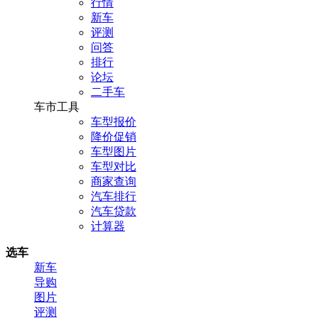
行情
新车
评测
问答
排行
论坛
二手车
车市工具
车型报价
降价促销
车型图片
车型对比
商家查询
汽车排行
汽车贷款
计算器
选车
新车
导购
图片
评测