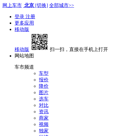
网上车市
北京
[切换]
全部城市>>
登录
注册
更多应用
移动版
移动版
扫一扫，直接在手机上打开
网站地图
车市频道
车型
报价
降价
图片
选车
对比
资讯
商家
视频
独家