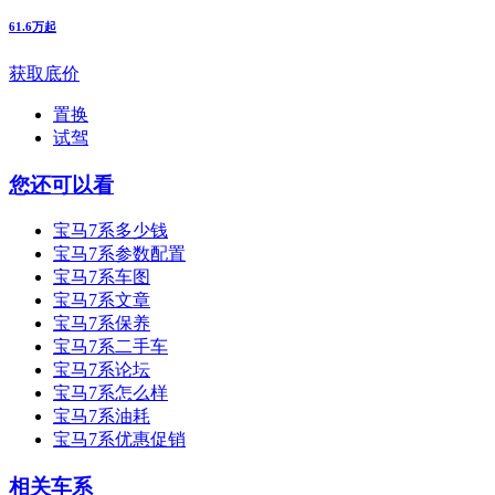
61.6万起
获取底价
置换
试驾
您还可以看
宝马7系多少钱
宝马7系参数配置
宝马7系车图
宝马7系文章
宝马7系保养
宝马7系二手车
宝马7系论坛
宝马7系怎么样
宝马7系油耗
宝马7系优惠促销
相关车系