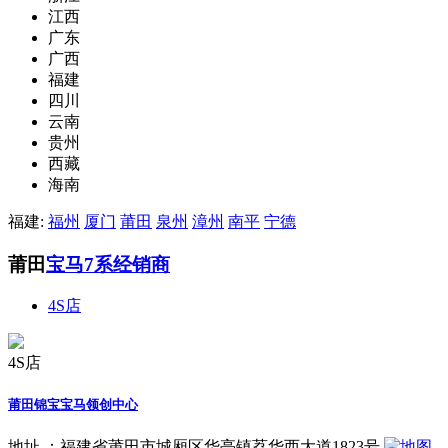
江西
广东
广西
福建
四川
云南
贵州
西藏
海南
福建:
福州
厦门
莆田
泉州
漳州
南平
宁德
莆田
宝马7系经销商
4S店
4S店
莆田锦宝宝马领创中心
地址 ：
福建省莆田市城厢区华亭镇荔华西大道1823号