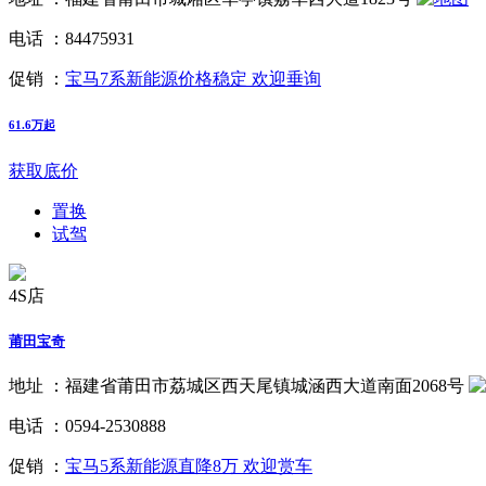
电话 ：
84475931
促销 ：
宝马7系新能源价格稳定 欢迎垂询
61.6万起
获取底价
置换
试驾
4S店
莆田宝奇
地址 ：
福建省莆田市荔城区西天尾镇城涵西大道南面2068号
电话 ：
0594-2530888
促销 ：
宝马5系新能源直降8万 欢迎赏车