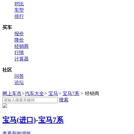
对比
车型
排行
买车
报价
降价
经销商
行情
计算器
社区
问答
论坛
网上车市
>
汽车大全
>
宝马
>
宝马7系
>
经销商
搜索
宝马(进口)
-
宝马7系
查看新能源版