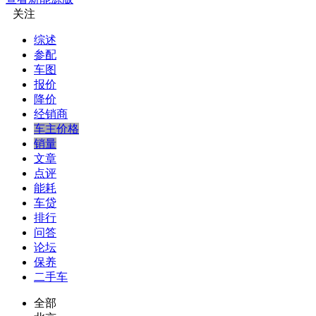
关注
综述
参配
车图
报价
降价
经销商
车主价格
销量
文章
点评
能耗
车贷
排行
问答
论坛
保养
二手车
全部