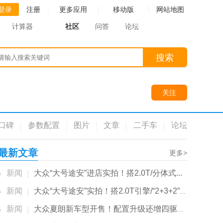
登录
注册
更多应用
移动版
网站地图
计算器
社区
问答
论坛
搜索
关注
口碑
参数配置
图片
文章
二手车
论坛
最新文章
更多>
新闻
大众“大号途安”进店实拍！搭2.0T/分体式...
新闻
大众“大号途安”实拍！搭2.0T引擎/“2+3+2”布局
新闻
大众夏朗新车型开售！配置升级还增四驱系统