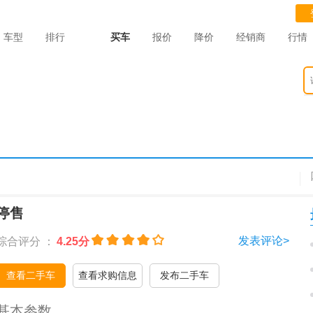
车型
排行
买车
报价
降价
经销商
行情
停售
发表评论>
综合评分 ：
4.25分
查看二手车
查看求购信息
发布二手车
基本参数