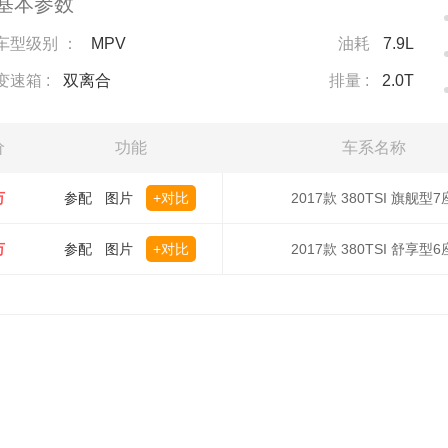
基本参数
车型级别 ：
MPV
油耗
7.9L
变速箱 :
双离合
排量 :
2.0T
价
功能
车系名称
万
参配
图片
+对比
2017款 380TSI 旗舰型7
万
参配
图片
+对比
2017款 380TSI 舒享型6