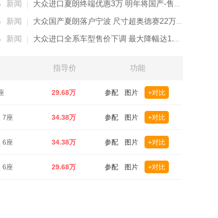
新闻
大众进口夏朗终端优惠3万 明年将国产-售价下调
新闻
大众国产夏朗落户宁波 尺寸超奥德赛22万元起售
新闻
大众进口全系车型售价下调 最大降幅达1.7万元
指导价
功能
座
29.68万
参配
图片
+对比
 7座
34.38万
参配
图片
+对比
 6座
34.38万
参配
图片
+对比
 6座
29.68万
参配
图片
+对比