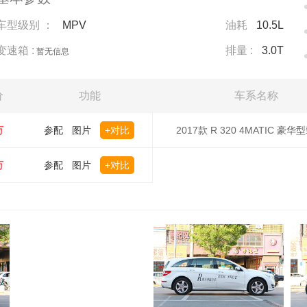
车型级别 ：
MPV
油耗
10.5L
变速箱 :
排量 :
3.0T
暂无信息
价
功能
车系名称
万
参配
图片
+对比
2017款 R 320 4MATIC 豪
万
参配
图片
+对比