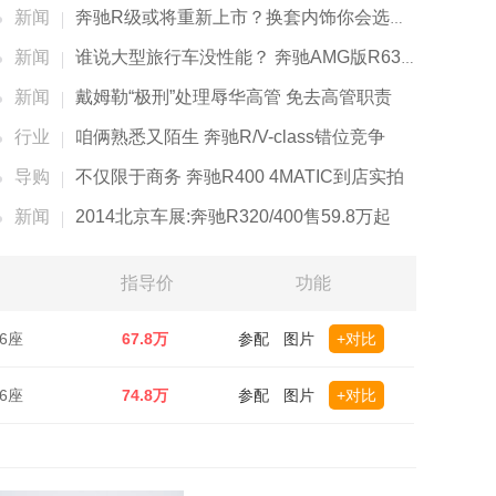
新闻
奔驰R级或将重新上市？换套内饰你会选择它么？...
新闻
谁说大型旅行车没性能？ 奔驰AMG版R63了解下
新闻
戴姆勒“极刑”处理辱华高管 免去高管职责
行业
咱俩熟悉又陌生 奔驰R/V-class错位竞争
导购
不仅限于商务 奔驰R400 4MATIC到店实拍
新闻
2014北京车展:奔驰R320/400售59.8万起
指导价
功能
 6座
67.8万
参配
图片
+对比
 6座
74.8万
参配
图片
+对比