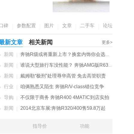
口碑
参数配置
图片
文章
二手车
论坛
最新文章
相关新闻
更多>
新闻
奔驰R级或将重新上市？换套内饰你会选择它么？...
新闻
谁说大型旅行车没性能？ 奔驰AMG版R63了解下
新闻
戴姆勒“极刑”处理辱华高管 免去高管职责
行业
咱俩熟悉又陌生 奔驰R/V-class错位竞争
导购
不仅限于商务 奔驰R400 4MATIC到店实拍
新闻
2014北京车展:奔驰R320/400售59.8万起
指导价
功能