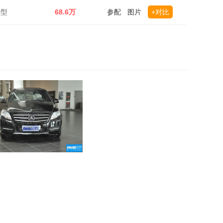
华型
68.6万
参配
图片
+对比