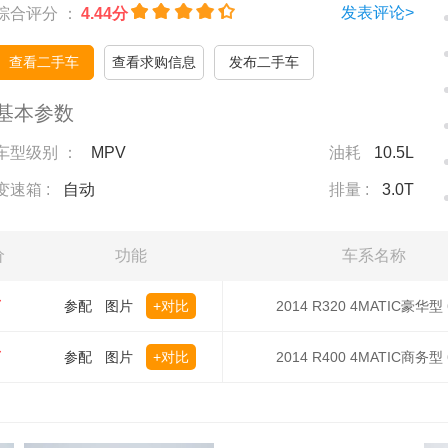
发表评论>
综合评分 ：
4.44分
查看二手车
查看求购信息
发布二手车
基本参数
车型级别 ：
MPV
油耗
10.5L
变速箱 :
自动
排量 :
3.0T
价
功能
车系名称
万
参配
图片
+对比
2014 R320 4MATIC豪华型
万
参配
图片
+对比
2014 R400 4MATIC商务型