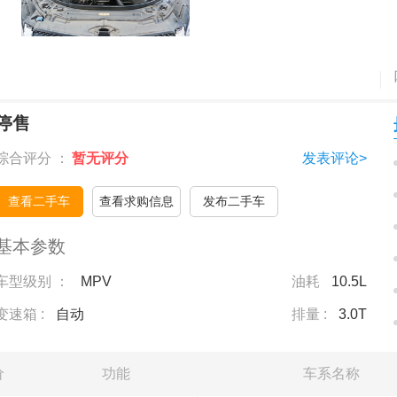
停售
综合评分 ：
暂无评分
发表评论>
查看二手车
查看求购信息
发布二手车
基本参数
车型级别 ：
MPV
油耗
10.5L
变速箱 :
自动
排量 :
3.0T
价
功能
车系名称