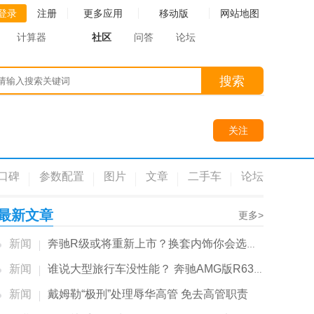
登录
注册
更多应用
移动版
网站地图
计算器
社区
问答
论坛
搜索
关注
口碑
参数配置
图片
文章
二手车
论坛
最新文章
更多>
新闻
奔驰R级或将重新上市？换套内饰你会选择它么？...
新闻
谁说大型旅行车没性能？ 奔驰AMG版R63了解下
新闻
戴姆勒“极刑”处理辱华高管 免去高管职责