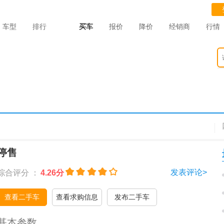
车型
排行
买车
报价
降价
经销商
行情
停售
发表评论>
综合评分 ：
4.26分
查看二手车
查看求购信息
发布二手车
基本参数