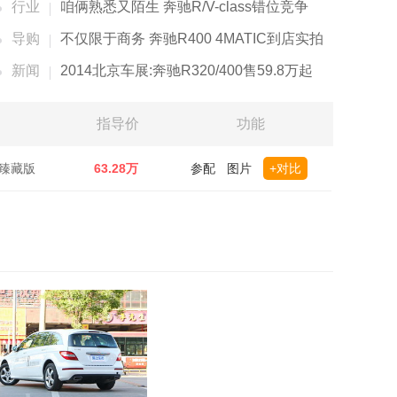
行业
咱俩熟悉又陌生 奔驰R/V-class错位竞争
导购
不仅限于商务 奔驰R400 4MATIC到店实拍
新闻
2014北京车展:奔驰R320/400售59.8万起
指导价
功能
华型臻藏版
63.28万
参配
图片
+对比