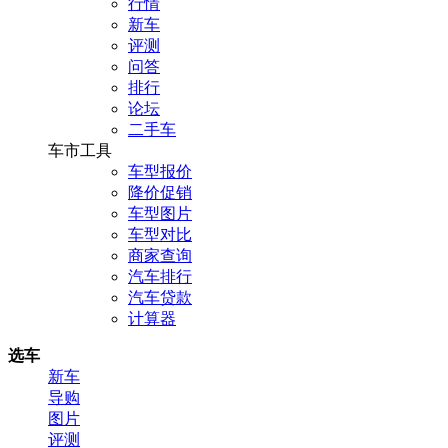
行情
新车
评测
问答
排行
论坛
二手车
车市工具
车型报价
降价促销
车型图片
车型对比
商家查询
汽车排行
汽车贷款
计算器
选车
新车
导购
图片
评测