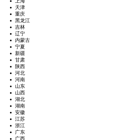
上海
天津
重庆
黑龙江
吉林
辽宁
内蒙古
宁夏
新疆
甘肃
陕西
河北
河南
山东
山西
湖北
湖南
安徽
江苏
浙江
广东
广西