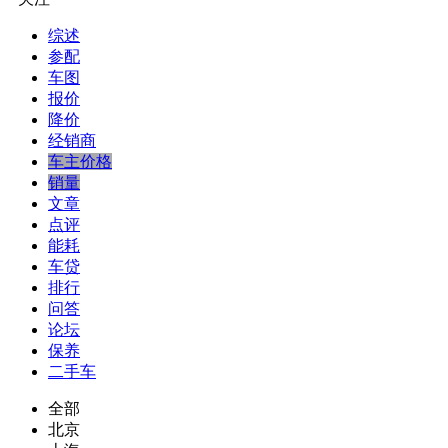
综述
参配
车图
报价
降价
经销商
车主价格
销量
文章
点评
能耗
车贷
排行
问答
论坛
保养
二手车
全部
北京