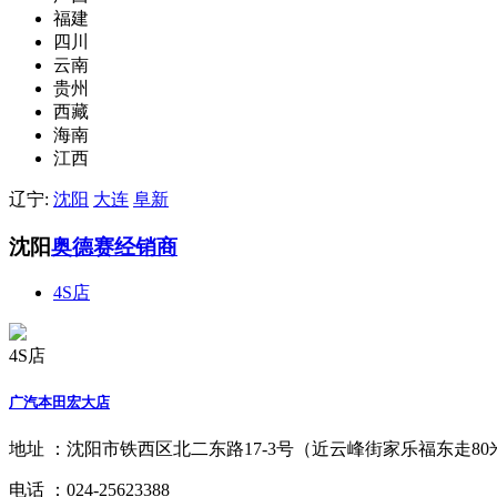
福建
四川
云南
贵州
西藏
海南
江西
辽宁:
沈阳
大连
阜新
沈阳
奥德赛经销商
4S店
4S店
广汽本田宏大店
地址 ：
沈阳市铁西区北二东路17-3号（近云峰街家乐福东走8
电话 ：
024-25623388