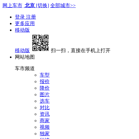
网上车市
北京
[切换]
全部城市>>
登录
注册
更多应用
移动版
移动版
扫一扫，直接在手机上打开
网站地图
车市频道
车型
报价
降价
图片
选车
对比
资讯
商家
视频
独家