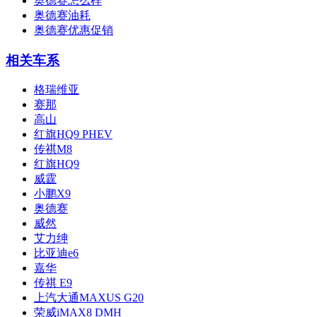
奥德赛怎么样
奥德赛油耗
奥德赛优惠促销
相关车系
格瑞维亚
赛那
高山
红旗HQ9 PHEV
传祺M8
红旗HQ9
威霆
小鹏X9
奥德赛
威然
艾力绅
比亚迪e6
嘉华
传祺 E9
上汽大通MAXUS G20
荣威iMAX8 DMH