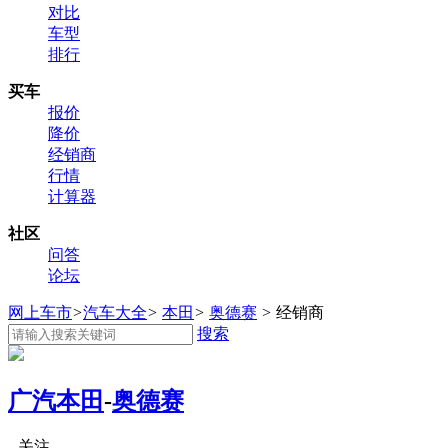
对比
车型
排行
买车
报价
降价
经销商
行情
计算器
社区
问答
论坛
网上车市
>
汽车大全
>
本田
>
奥德赛
>
经销商
搜索
广汽本田
-
奥德赛
关注