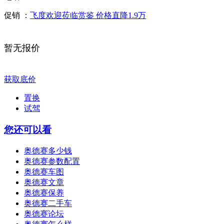
促销 ：
飞度欢迎莅临赏鉴 价格直降1.9万
暂无报价
获取底价
置换
试驾
您还可以看
奥德赛多少钱
奥德赛参数配置
奥德赛车图
奥德赛文章
奥德赛保养
奥德赛二手车
奥德赛论坛