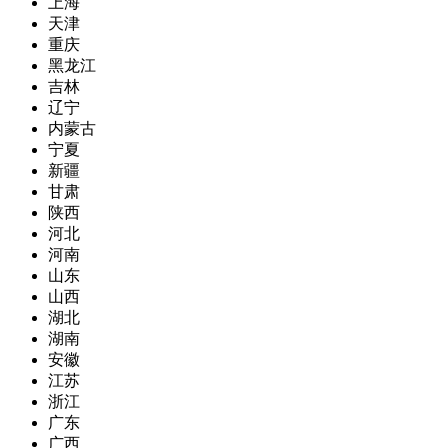
上海
天津
重庆
黑龙江
吉林
辽宁
内蒙古
宁夏
新疆
甘肃
陕西
河北
河南
山东
山西
湖北
湖南
安徽
江苏
浙江
广东
广西