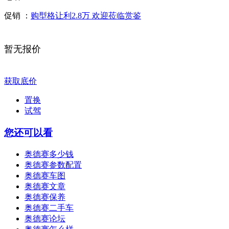
促销 ：
购型格让利2.8万 欢迎莅临赏鉴
暂无报价
获取底价
置换
试驾
您还可以看
奥德赛多少钱
奥德赛参数配置
奥德赛车图
奥德赛文章
奥德赛保养
奥德赛二手车
奥德赛论坛