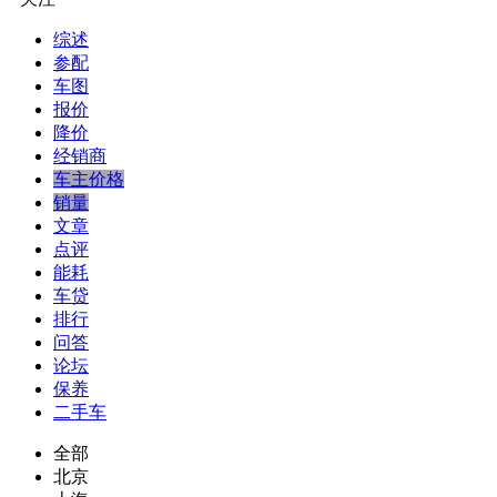
综述
参配
车图
报价
降价
经销商
车主价格
销量
文章
点评
能耗
车贷
排行
问答
论坛
保养
二手车
全部
北京