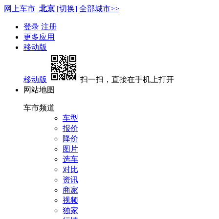
网上车市
北京
[切换]
全部城市>>
登录
注册
更多应用
移动版
移动版
扫一扫，直接在手机上打开
网站地图
车市频道
车型
报价
降价
图片
选车
对比
资讯
商家
视频
独家