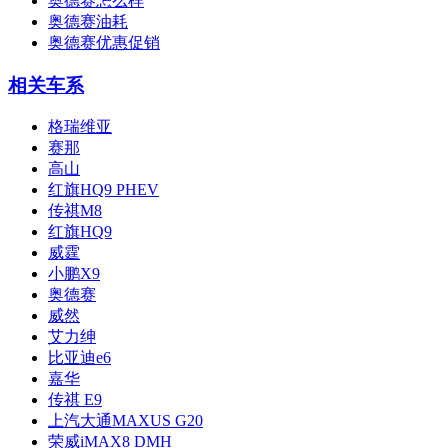
奥德赛怎么样
奥德赛油耗
奥德赛优惠促销
相关车系
格瑞维亚
赛那
高山
红旗HQ9 PHEV
传祺M8
红旗HQ9
威霆
小鹏X9
奥德赛
威然
艾力绅
比亚迪e6
嘉华
传祺 E9
上汽大通MAXUS G20
荣威iMAX8 DMH