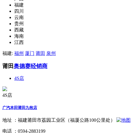
福建
四川
云南
贵州
西藏
海南
江西
福建:
福州
厦门
莆田
泉州
莆田
奥德赛经销商
4S店
4S店
广汽本田莆田九牧店
地址 ：
福建莆田市荔园工业区（福厦公路100公里处）
电话 ：
0594-2883199