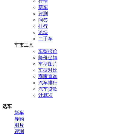
行情
新车
评测
问答
排行
论坛
二手车
车市工具
车型报价
降价促销
车型图片
车型对比
商家查询
汽车排行
汽车贷款
计算器
选车
新车
导购
图片
评测