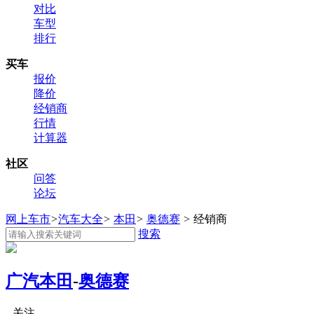
对比
车型
排行
买车
报价
降价
经销商
行情
计算器
社区
问答
论坛
网上车市
>
汽车大全
>
本田
>
奥德赛
>
经销商
搜索
广汽本田
-
奥德赛
关注