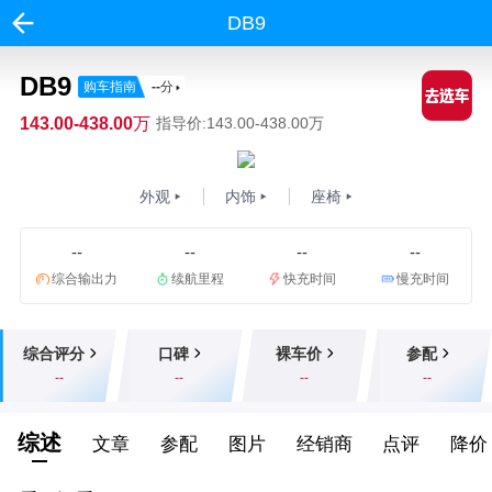
DB9
DB9
购车指南
--
分
143.00-438.00万
指导价:143.00-438.00万
外观
内饰
座椅
--
--
--
--
综合输出力
续航里程
快充时间
慢充时间
综合评分
口碑
裸车价
参配
--
--
--
--
综述
文章
参配
图片
经销商
点评
降价