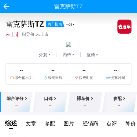
雷克萨斯TZ
雷克萨斯TZ
购车指南
--
分
未上市
指导价:未上市
外观
内饰
座椅
--
--
--
--
综合输出力
续航里程
快充时间
慢充时间
综合评分
口碑
裸车价
参配
--
--
--
--
综述
文章
参配
图片
经销商
点评
降价