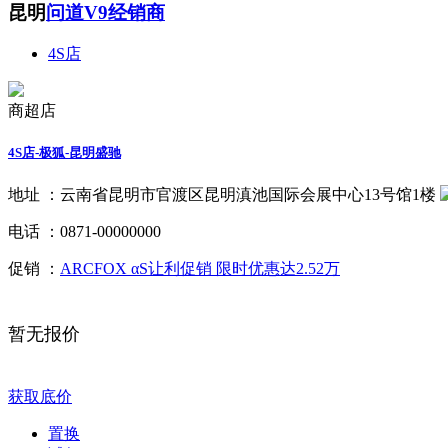
昆明
问道V9经销商
4S店
商超店
4S店-极狐-昆明盛驰
地址 ：
云南省昆明市官渡区昆明滇池国际会展中心13号馆1楼
电话 ：
0871-00000000
促销 ：
ARCFOX αS让利促销 限时优惠达2.52万
暂无报价
获取底价
置换