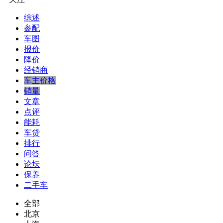
综述
参配
车图
报价
降价
经销商
车主价格
销量
文章
点评
能耗
车贷
排行
问答
论坛
保养
二手车
全部
北京