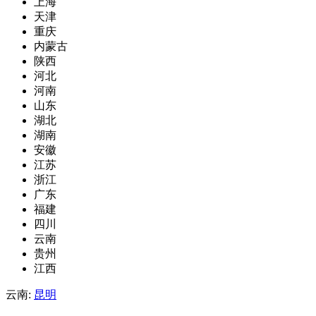
上海
天津
重庆
内蒙古
陕西
河北
河南
山东
湖北
湖南
安徽
江苏
浙江
广东
福建
四川
云南
贵州
江西
云南:
昆明