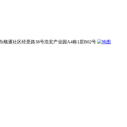
通社区经景路38号浩宏产业园A4栋1层B02号