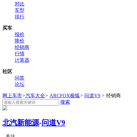
对比
车型
排行
买车
报价
降价
经销商
行情
计算器
社区
问答
论坛
网上车市
>
汽车大全
>
ARCFOX极狐
>
问道V9
>
经销商
搜索
北汽新能源
-
问道V9
关注