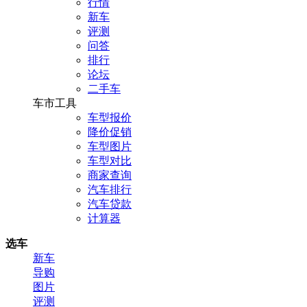
行情
新车
评测
问答
排行
论坛
二手车
车市工具
车型报价
降价促销
车型图片
车型对比
商家查询
汽车排行
汽车贷款
计算器
选车
新车
导购
图片
评测