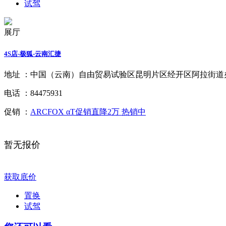
试驾
展厅
4S店-极狐-云南汇捷
地址 ：
中国（云南）自由贸易试验区昆明片区经开区阿拉街道办顺
电话 ：
84475931
促销 ：
ARCFOX αT促销直降2万 热销中
暂无报价
获取底价
置换
试驾