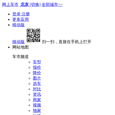
网上车市
北京
[切换]
全部城市>>
登录
注册
更多应用
移动版
移动版
扫一扫，直接在手机上打开
网站地图
车市频道
车型
报价
降价
图片
选车
对比
资讯
商家
视频
独家