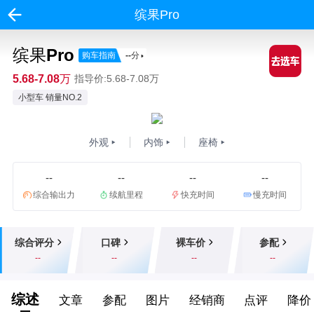
缤果Pro
缤果Pro
购车指南
--
分
5.68-7.08万
指导价:5.68-7.08万
小型车 销量NO.2
外观
内饰
座椅
--
--
--
--
综合输出力
续航里程
快充时间
慢充时间
综合评分
口碑
裸车价
参配
--
--
--
--
综述
文章
参配
图片
经销商
点评
降价