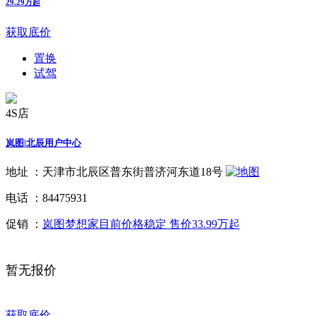
29.29万起
获取底价
置换
试驾
4S店
岚图|北辰用户中心
地址 ：
天津市北辰区普东街普济河东道18号
电话 ：
84475931
促销 ：
岚图梦想家目前价格稳定 售价33.99万起
暂无报价
获取底价