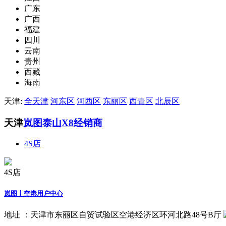
广东
广西
福建
四川
云南
贵州
西藏
海南
天津:
全天津
河东区
河西区
东丽区
西青区
北辰区
天津
岚图泰山X8经销商
4S店
4S店
岚图丨空港用户中心
地址 ：
天津市东丽区自贸试验区空港经济区环河北路48号B厅