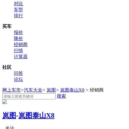
对比
车型
排行
买车
报价
降价
经销商
行情
计算器
社区
问答
论坛
网上车市
>
汽车大全
>
岚图
>
岚图泰山X8
>
经销商
搜索
岚图
-
岚图泰山X8
关注