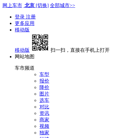
网上车市
北京
[切换]
全部城市>>
登录
注册
更多应用
移动版
移动版
扫一扫，直接在手机上打开
网站地图
车市频道
车型
报价
降价
图片
选车
对比
资讯
商家
视频
独家