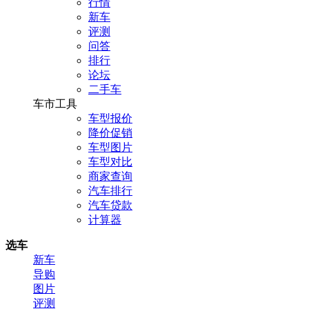
行情
新车
评测
问答
排行
论坛
二手车
车市工具
车型报价
降价促销
车型图片
车型对比
商家查询
汽车排行
汽车贷款
计算器
选车
新车
导购
图片
评测