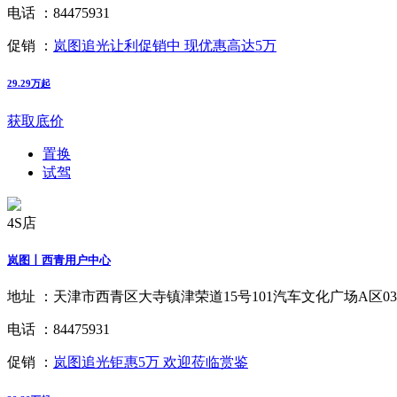
电话 ：
84475931
促销 ：
岚图追光让利促销中 现优惠高达5万
29.29万起
获取底价
置换
试驾
4S店
岚图丨西青用户中心
地址 ：
天津市西青区大寺镇津荣道15号101汽车文化广场A区0
电话 ：
84475931
促销 ：
岚图追光钜惠5万 欢迎莅临赏鉴