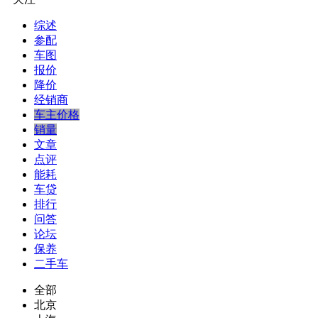
综述
参配
车图
报价
降价
经销商
车主价格
销量
文章
点评
能耗
车贷
排行
问答
论坛
保养
二手车
全部
北京