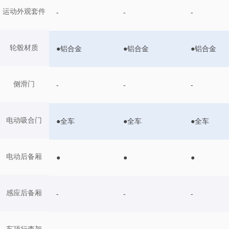
运动外观套件
-
-
-
轮毂材质
●铝合金
●铝合金
●铝合金
侧滑门
-
-
-
电动吸合门
●全车
●全车
●全车
电动后备厢
●
●
●
感应后备厢
-
-
-
车顶行李架