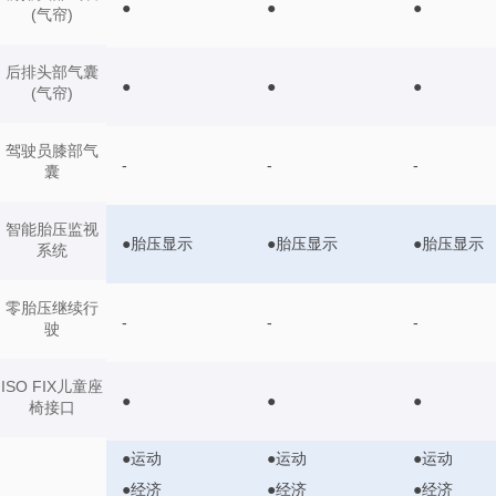
●
●
●
(气帘)
后排头部气囊
●
●
●
(气帘)
驾驶员膝部气
-
-
-
囊
智能胎压监视
●胎压显示
●胎压显示
●胎压显示
系统
零胎压继续行
-
-
-
驶
ISO FIX儿童座
●
●
●
椅接口
●运动
●运动
●运动
●经济
●经济
●经济