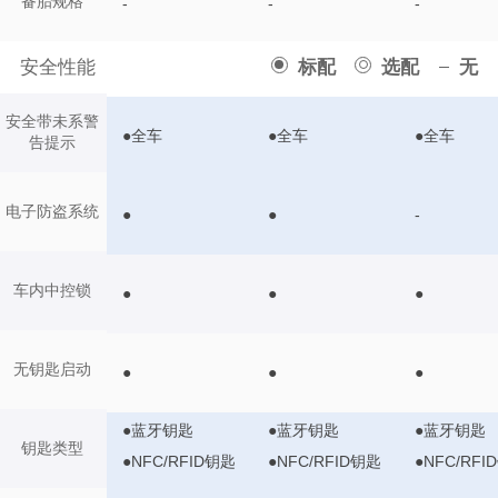
备胎规格
-
-
-
安全性能
标配
选配
无
安全带未系警
●全车
●全车
●全车
告提示
电子防盗系统
●
●
-
车内中控锁
●
●
●
无钥匙启动
●
●
●
●蓝牙钥匙
●蓝牙钥匙
●蓝牙钥匙
钥匙类型
●NFC/RFID钥匙
●NFC/RFID钥匙
●NFC/RFI