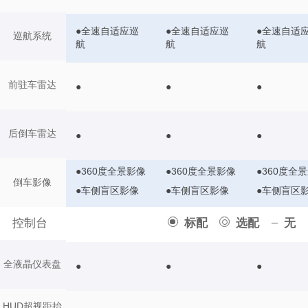
●全速自适应巡
●全速自适应巡
●全速自适
巡航系统
航
航
航
前驻车雷达
●
●
●
后倒车雷达
●
●
●
●360度全景影像
●360度全景影像
●360度全
倒车影像
●车侧盲区影像
●车侧盲区影像
●车侧盲区
控制台
标配
选配
无
全液晶仪表盘
●
●
●
HUD超视距抬