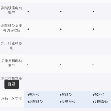
副驾驶座电动
●
●
●
调节
副驾驶位后排
●
●
●
可调节按钮
第二排座椅移
-
-
-
动
后排座椅电动
-
-
-
调节
第二排独立座
-
-
-
椅
目录
●驾驶位
●驾驶位
●驾驶位
座椅记忆功能
●副驾驶位
●副驾驶位
●副驾驶位