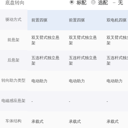
底盘转向
标配
选配
无
驱动方式
前置四驱
前置四驱
双电机四驱
双叉臂式独立悬
双叉臂式独立悬
双叉臂式独
前悬架
架
架
架
五连杆式独立悬
五连杆式独立悬
五连杆式独
后悬架
架
架
架
转向助力类型
电动助力
电动助力
电动助力
电磁感应悬架
-
-
-
车体结构
承载式
承载式
承载式