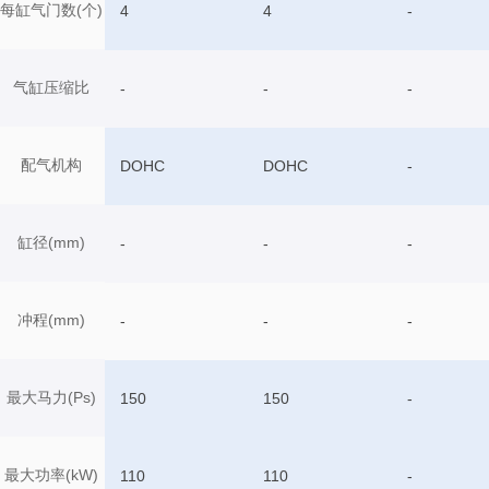
每缸气门数(个)
4
4
-
气缸压缩比
-
-
-
配气机构
DOHC
DOHC
-
缸径(mm)
-
-
-
冲程(mm)
-
-
-
最大马力(Ps)
150
150
-
最大功率(kW)
110
110
-