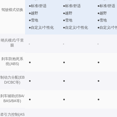
●标准/舒适
●标准/舒适
●标准/舒适
驾驶模式切换
●越野
●越野
●越野
●雪地
●雪地
●雪地
●自定义/个性化
●自定义/个性化
●自定义/个
哨兵模式/千里
-
-
-
眼
刹车防抱死系
●
●
●
统(ABS)
制动力分配(EB
●
●
●
D/CBC等)
刹车辅助(EBA/
●
●
●
BAS/BA等)
牵引力控制(AS