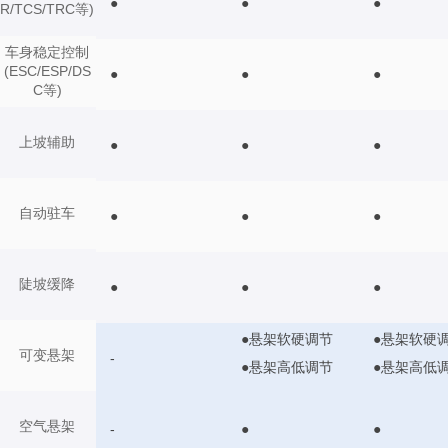
●
●
●
R/TCS/TRC等)
车身稳定控制
(ESC/ESP/DS
●
●
●
C等)
上坡辅助
●
●
●
自动驻车
●
●
●
陡坡缓降
●
●
●
●悬架软硬调节
●悬架软硬
可变悬架
-
●悬架高低调节
●悬架高低
空气悬架
-
●
●