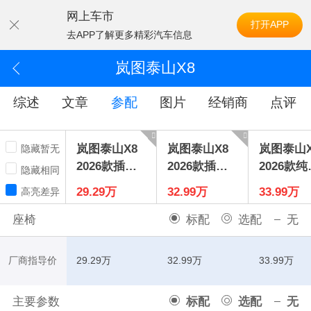
网上车市
打开APP
去APP了解更多精彩汽车信息
岚图泰山X8
综述
文章
参配
图片
经销商
点评
岚图泰山X8
岚图泰山X8
岚图泰山X
隐藏暂无
2026款插电
2026款插电
2026款纯
隐藏相同
混动MAX
混动ULTRA
LTRA
29.29万
32.99万
33.99万
高亮差异
座椅
标配
选配
无
厂商指导价
29.29万
32.99万
33.99万
主要参数
标配
选配
无