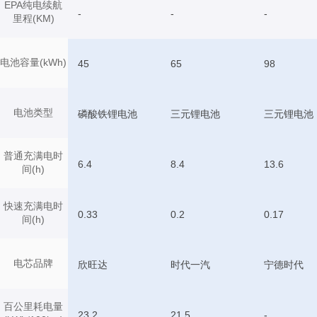
EPA纯电续航
-
-
-
里程(KM)
电池容量(kWh)
45
65
98
电池类型
磷酸铁锂电池
三元锂电池
三元锂电池
普通充满电时
6.4
8.4
13.6
间(h)
快速充满电时
0.33
0.2
0.17
间(h)
电芯品牌
欣旺达
时代一汽
宁德时代
百公里耗电量
23.2
21.5
-