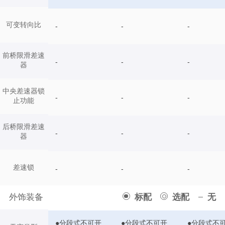
可变转向比
-
-
-
前桥限滑差速
-
-
-
器
中央差速器锁
-
-
-
止功能
后桥限滑差速
-
-
-
器
差速锁
-
-
-
外饰装备
标配
选配
无
●分段式不可开
●分段式不可开
●分段式不