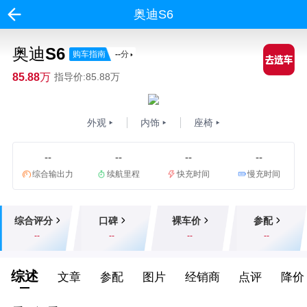
奥迪S6
奥迪S6
购车指南
--
分
85.88万
指导价:85.88万
外观
内饰
座椅
--
--
--
--
综合输出力
续航里程
快充时间
慢充时间
综合评分
口碑
裸车价
参配
--
--
--
--
综述
文章
参配
图片
经销商
点评
降价