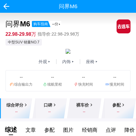
问界M6
问界M6
购车指南
--
分
22.98-29.98万
指导价:22.98-29.98万
中型SUV 销量NO.7
外观
内饰
座椅
--
--
--
--
综合输出力
续航里程
快充时间
慢充时间
综合评分
口碑
裸车价
参配
--
--
--
--
综述
文章
参配
图片
经销商
点评
降价