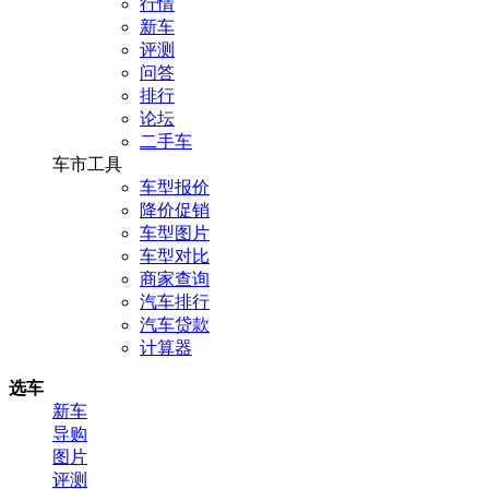
行情
新车
评测
问答
排行
论坛
二手车
车市工具
车型报价
降价促销
车型图片
车型对比
商家查询
汽车排行
汽车贷款
计算器
选车
新车
导购
图片
评测