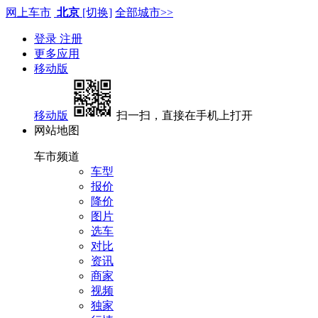
网上车市
北京
[切换]
全部城市>>
登录
注册
更多应用
移动版
移动版
扫一扫，直接在手机上打开
网站地图
车市频道
车型
报价
降价
图片
选车
对比
资讯
商家
视频
独家