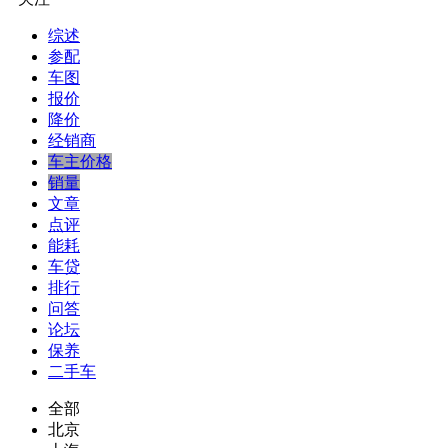
综述
参配
车图
报价
降价
经销商
车主价格
销量
文章
点评
能耗
车贷
排行
问答
论坛
保养
二手车
全部
北京