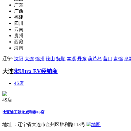
广东
广西
福建
四川
云南
贵州
西藏
海南
辽宁:
沈阳
大连
锦州
鞍山
抚顺
本溪
丹东
葫芦岛
营口
盘锦
阜
大连
宋Ultra EV经销商
4S店
4S店
比亚迪王朝龙威和泰4S店
地址 ：
辽宁省大连市金州区胜利路113号