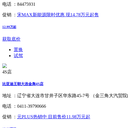
电话 ：
84475931
促销 ：
宋MAX新能源限时优惠 现14.78万元起售
12.99万起
获取底价
置换
试驾
4S店
比亚迪王朝大连金舆4S店
地址 ：
辽宁省大连市甘井子区华东路45-7号 （金三角大汽贸
电话 ：
0411-39790666
促销 ：
元PLUS热销中 目前售价11.98万元起