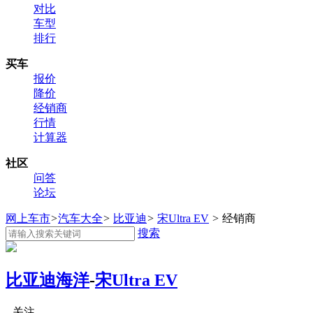
对比
车型
排行
买车
报价
降价
经销商
行情
计算器
社区
问答
论坛
网上车市
>
汽车大全
>
比亚迪
>
宋Ultra EV
>
经销商
搜索
比亚迪海洋
-
宋Ultra EV
关注