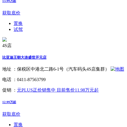
13.99万起
获取底价
置换
试驾
4S店
比亚迪王朝大连盛世开元店
地址 ：
保税区中港北二路6-1号（汽车码头4S店集群）
电话 ：
0411-87563799
促销 ：
元PLUS正价销售中 目前售价11.98万元起
12.99万起
获取底价
置换