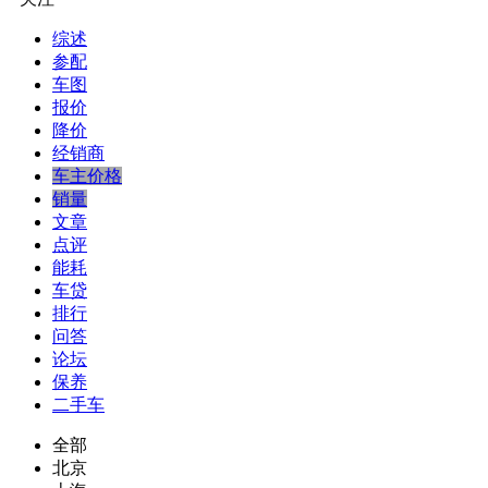
综述
参配
车图
报价
降价
经销商
车主价格
销量
文章
点评
能耗
车贷
排行
问答
论坛
保养
二手车
全部
北京