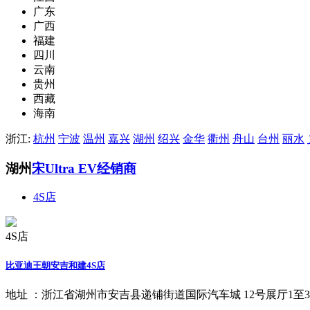
广东
广西
福建
四川
云南
贵州
西藏
海南
浙江:
杭州
宁波
温州
嘉兴
湖州
绍兴
金华
衢州
舟山
台州
丽水
湖州
宋Ultra EV经销商
4S店
4S店
比亚迪王朝安吉和建4S店
地址 ：
浙江省湖州市安吉县递铺街道国际汽车城 12号展厅1至