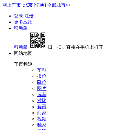
网上车市
北京
[切换]
全部城市>>
登录
注册
更多应用
移动版
移动版
扫一扫，直接在手机上打开
网站地图
车市频道
车型
报价
降价
图片
选车
对比
资讯
商家
视频
独家