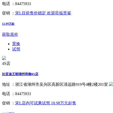
电话 ：
84475931
促销 ：
宋L目前售价稳定 欢迎莅临赏鉴
12.99万起
获取底价
置换
试驾
4S店
比亚迪王朝湖州和御4S店
地址 ：
浙江省湖州市吴兴区高新区清远路919号4幢2楼201室
电话 ：
84475931
促销 ：
宋L店内可试乘试驾 18.98万元起售