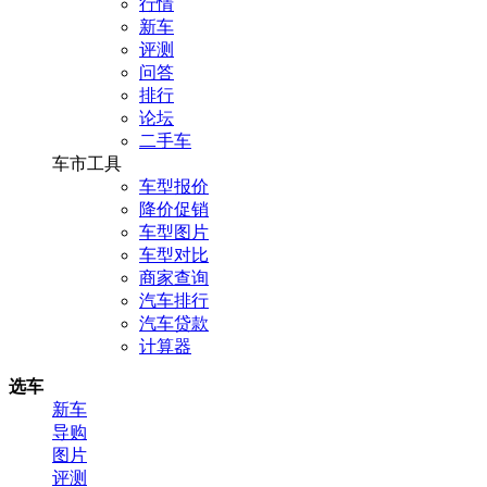
行情
新车
评测
问答
排行
论坛
二手车
车市工具
车型报价
降价促销
车型图片
车型对比
商家查询
汽车排行
汽车贷款
计算器
选车
新车
导购
图片
评测