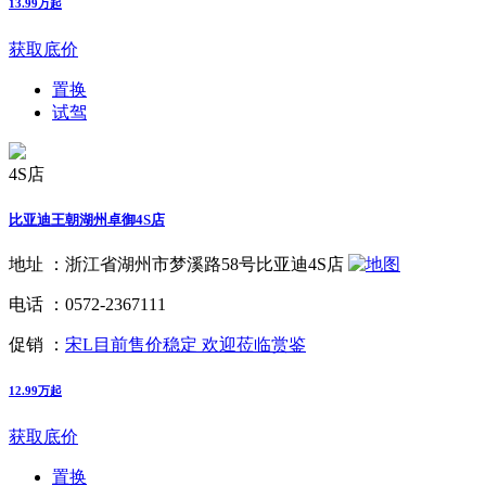
13.99万起
获取底价
置换
试驾
4S店
比亚迪王朝湖州卓御4S店
地址 ：
浙江省湖州市梦溪路58号比亚迪4S店
电话 ：
0572-2367111
促销 ：
宋L目前售价稳定 欢迎莅临赏鉴
12.99万起
获取底价
置换