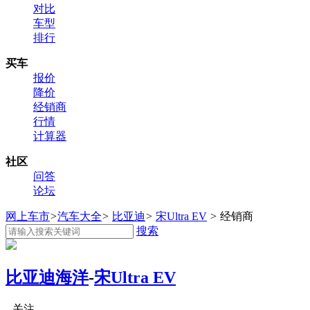
对比
车型
排行
买车
报价
降价
经销商
行情
计算器
社区
问答
论坛
网上车市
>
汽车大全
>
比亚迪
>
宋Ultra EV
>
经销商
搜索
比亚迪海洋
-
宋Ultra EV
关注