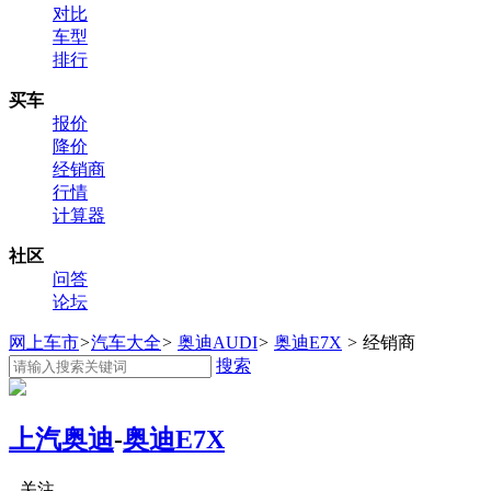
对比
车型
排行
买车
报价
降价
经销商
行情
计算器
社区
问答
论坛
网上车市
>
汽车大全
>
奥迪AUDI
>
奥迪E7X
>
经销商
搜索
上汽奥迪
-
奥迪E7X
关注