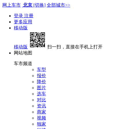
网上车市
北京
[切换]
全部城市>>
登录
注册
更多应用
移动版
移动版
扫一扫，直接在手机上打开
网站地图
车市频道
车型
报价
降价
图片
选车
对比
资讯
商家
视频
独家