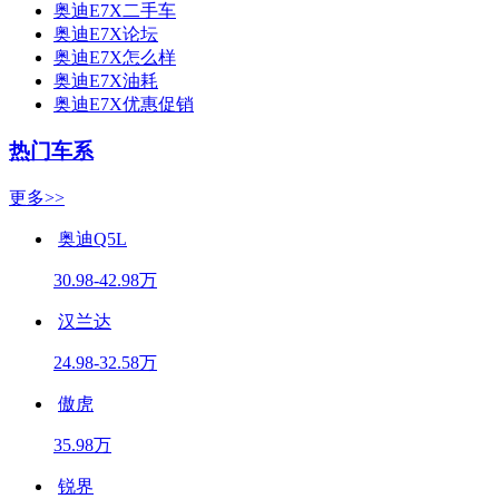
奥迪E7X二手车
奥迪E7X论坛
奥迪E7X怎么样
奥迪E7X油耗
奥迪E7X优惠促销
热门车系
更多>>
奥迪Q5L
30.98-42.98万
汉兰达
24.98-32.58万
傲虎
35.98万
锐界