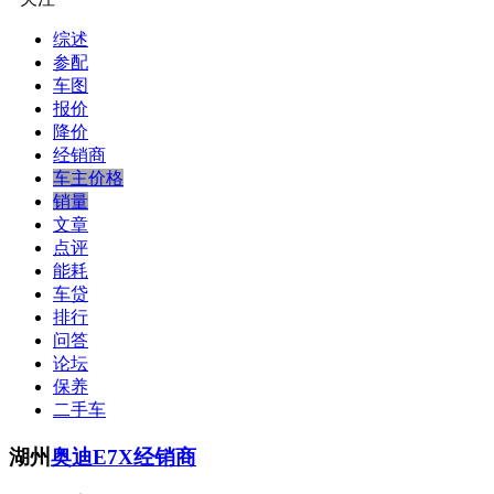
综述
参配
车图
报价
降价
经销商
车主价格
销量
文章
点评
能耗
车贷
排行
问答
论坛
保养
二手车
湖州
奥迪E7X经销商