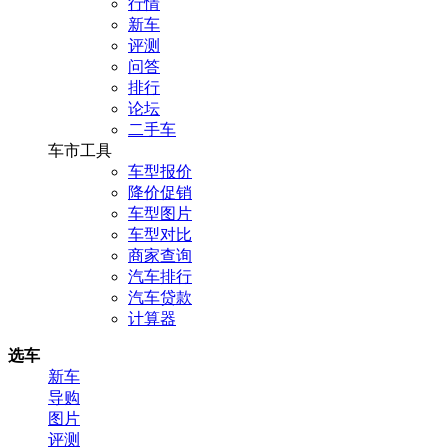
行情
新车
评测
问答
排行
论坛
二手车
车市工具
车型报价
降价促销
车型图片
车型对比
商家查询
汽车排行
汽车贷款
计算器
选车
新车
导购
图片
评测