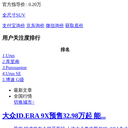
官方指导价 :
0.20万
全尺寸SUV
支付宝询价
京东询价
微信询价
获取底价
用户关注度排行
排名
1.
Urus
2.
库里南
3.
Purosangue
4.
Urus SE
5.
博速 G级
最新文章
全国行情
切换城市>
大众ID.ERA 9X预售32.98万起 能...