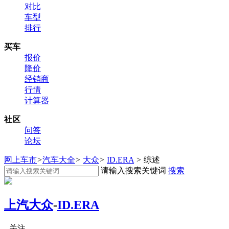
对比
车型
排行
买车
报价
降价
经销商
行情
计算器
社区
问答
论坛
网上车市
>
汽车大全
>
大众
>
ID.ERA
>
综述
请输入搜索关键词
搜索
上汽大众
-
ID.ERA
关注