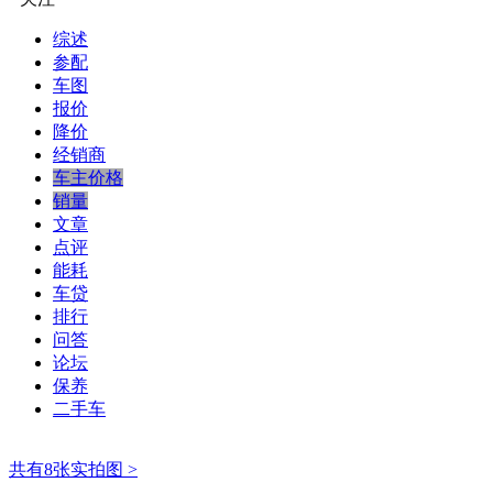
综述
参配
车图
报价
降价
经销商
车主价格
销量
文章
点评
能耗
车贷
排行
问答
论坛
保养
二手车
共有8张实拍图 >