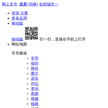
网上车市
北京
[切换]
全部城市>>
登录
注册
更多应用
移动版
移动版
扫一扫，直接在手机上打开
网站地图
车市频道
车型
报价
降价
图片
选车
对比
资讯
商家
视频
独家