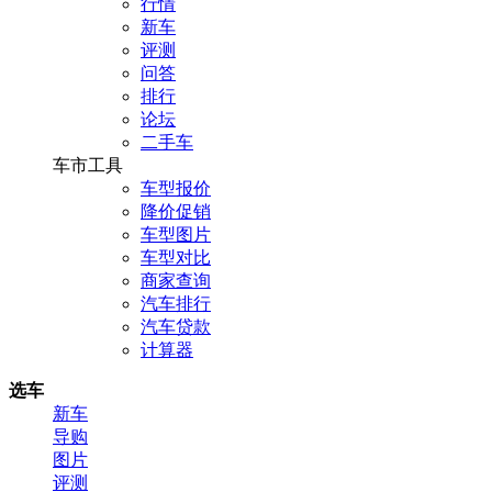
行情
新车
评测
问答
排行
论坛
二手车
车市工具
车型报价
降价促销
车型图片
车型对比
商家查询
汽车排行
汽车贷款
计算器
选车
新车
导购
图片
评测