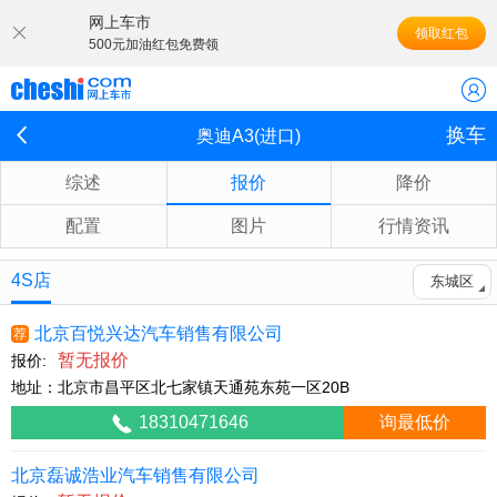
网上车市
领取红包
500元加油红包免费领
换车
奥迪A3(进口)
综述
报价
降价
配置
图片
行情资讯
4S店
东城区
北京百悦兴达汽车销售有限公司
荐
暂无报价
报价:
地址：北京市昌平区北七家镇天通苑东苑一区20B
18310471646
询最低价
北京磊诚浩业汽车销售有限公司